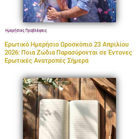
Ημερήσιες Προβλέψεις
Ερωτικό Ημερήσιο Ωροσκόπιο 23 Απριλίου
2026: Ποια Ζώδια Παρασύρονται σε Έντονες
Ερωτικές Ανατροπές Σήμερα