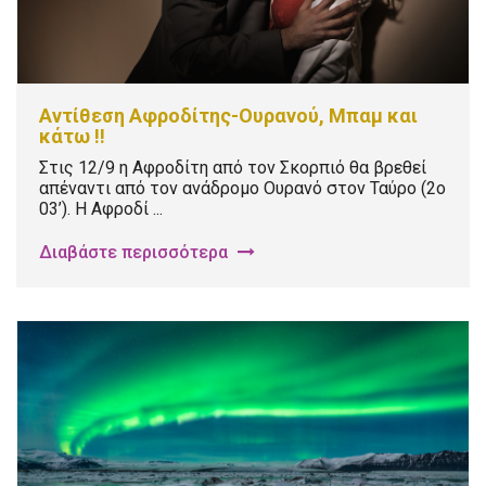
Αντίθεση Αφροδίτης-Ουρανού, Μπαμ και
κάτω !!
Στις 12/9 η Αφροδίτη από τον Σκορπιό θα βρεθεί
απέναντι από τον ανάδρομο Ουρανό στον Ταύρο (2ο
03’). Η Αφροδί ...
Διαβάστε περισσότερα