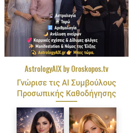
AstrologyAIX by Oroskopos.tv
Γνώρισε τις ΑΙ Συμβούλους
Προσωπικής Καθοδήγησης