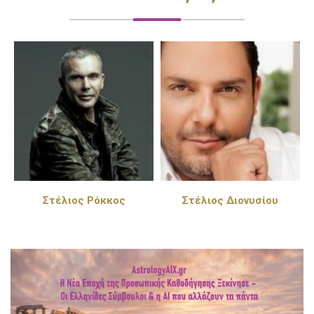
Στέλιος Διονυσίου
Πέγκυ Ζήνα