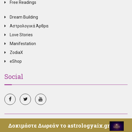
Free Readings
Dream Building
Αστρολογικά Άρθρα
Love Stories
Manifestation
ZodiaX
eShop
Social
© Copyright 2025, All Rights Reserved, Oroskopos.tv -
Δοκιμάστε Δωρεάν το astrologyaix.gr
Επικοινωνία
-
Όροι Χρήσης