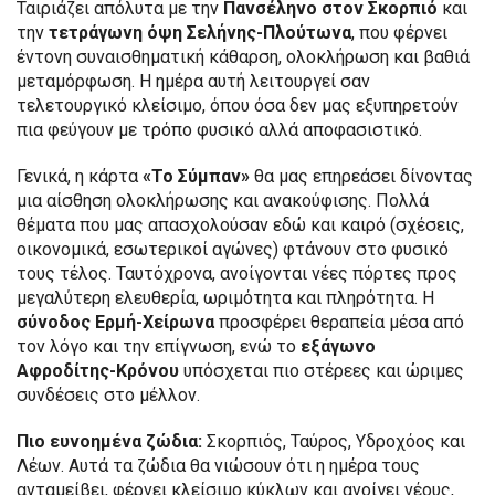
Ταιριάζει απόλυτα με την
Πανσέληνο στον Σκορπιό
και
την
τετράγωνη όψη Σελήνης-Πλούτωνα
, που φέρνει
έντονη συναισθηματική κάθαρση, ολοκλήρωση και βαθιά
μεταμόρφωση. Η ημέρα αυτή λειτουργεί σαν
τελετουργικό κλείσιμο, όπου όσα δεν μας εξυπηρετούν
πια φεύγουν με τρόπο φυσικό αλλά αποφασιστικό.
Γενικά, η κάρτα
«Το Σύμπαν»
θα μας επηρεάσει δίνοντας
μια αίσθηση ολοκλήρωσης και ανακούφισης. Πολλά
θέματα που μας απασχολούσαν εδώ και καιρό (σχέσεις,
οικονομικά, εσωτερικοί αγώνες) φτάνουν στο φυσικό
τους τέλος. Ταυτόχρονα, ανοίγονται νέες πόρτες προς
μεγαλύτερη ελευθερία, ωριμότητα και πληρότητα. Η
σύνοδος Ερμή-Χείρωνα
προσφέρει θεραπεία μέσα από
τον λόγο και την επίγνωση, ενώ το
εξάγωνο
Αφροδίτης-Κρόνου
υπόσχεται πιο στέρεες και ώριμες
συνδέσεις στο μέλλον.
Πιο ευνοημένα ζώδια:
Σκορπιός, Ταύρος, Υδροχόος και
Λέων. Αυτά τα ζώδια θα νιώσουν ότι η ημέρα τους
ανταμείβει, φέρνει κλείσιμο κύκλων και ανοίγει νέους,