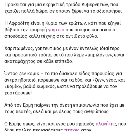
Πρόκειται για μια εκρηκτική τριάδα Κυβερνητών, που
χαρίζει πολλά δώρα, σε όποιον ξέρει να τα αξιοποιήσει.
Η Αφροδίτη είναι η Κυρία των ερώτων, κάτι που εξηγεί
βέβαια την τρομερή
γοητεία
που άσκησε και ασκεί ο
σπουδαίος καλλιτέχνης στο αντίθετο φύλο.
Χαριτωμένος, γοητευτικός με έναν εντελώς ιδιαίτερο
και προσωπικό τρόπο, αυτό που λέμε «μπριλάντε», είναι
ακαταμάχητος σε κάθε επίπεδο.
Όντας ζεν κομίκ – το πιο δύσκολο είδος παρουσίας για
άντρα ηθοποιό, παρέμεινε και τα δύο, και «ζεν», νέος, και
«κομίκ», βαθιά κωμικός, ώστε να προλάβουμε να τον
χορτάσουμε!
Από τον Ερμή παίρνει την άνετη επικοινωνία που έχει με
τους θεατές, αλλά και με όλους τους ανθρώπους.
Ο Ερμής όμως, είναι και ένας μυστηριακός
πλανήτης
, που
δίνει πολλές περισσότερες
πτυχές
στην