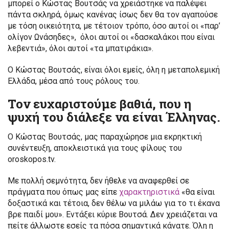
μπορεί ο Κώστας Βουτσάς να χρειάστηκε να παλέψει
πάντα σκληρά, όμως κανένας ίσως δεν θα τον αγαπούσε
με τόση οικειότητα, με τέτοιον τρόπο, όσο αυτοί οι «παρ’
ολίγον Ωνάσηδες», όλοι αυτοί οι «δασκαλάκοι που είναι
λεβεντιά», όλοι αυτοί «τα μπατιράκια».
Ο Κώστας Βουτσάς, είναι όλοι εμείς, όλη η μεταπολεμική
Ελλάδα, μέσα από τους ρόλους του.
Τον ευχαριστούμε βαθιά, που η
ψυχή του διάλεξε να είναι Έλληνας.
Ο Κώστας Βουτσάς, μας παραχώρησε μια εκρηκτική
συνέντευξη, αποκλειστικά για τους φίλους του
oroskopos.tv.
Με πολλή σεμνότητα, δεν ήθελε να αναφερθεί σε
πράγματα που όπως μας είπε
χαρακτηριστικά
«θα είναι
δοξαστικά και τέτοια, δεν θέλω να μιλάω για το τι έκανα
βρε παιδί μου». Εντάξει κύριε Βουτσά. Δεν χρειάζεται να
πείτε άλλωστε εσείς τα πόσα σημαντικά κάνατε. Όλη η