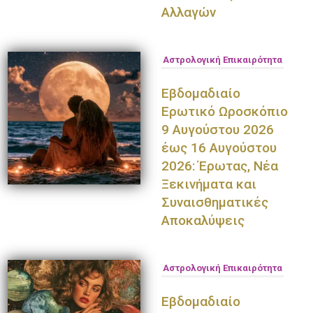
Αλλαγών
Αστρολογική Επικαιρότητα
Εβδομαδιαίο
Ερωτικό Ωροσκόπιο
9 Αυγούστου 2026
έως 16 Αυγούστου
2026: Έρωτας, Νέα
Ξεκινήματα και
Συναισθηματικές
Αποκαλύψεις
Αστρολογική Επικαιρότητα
Εβδομαδιαίο