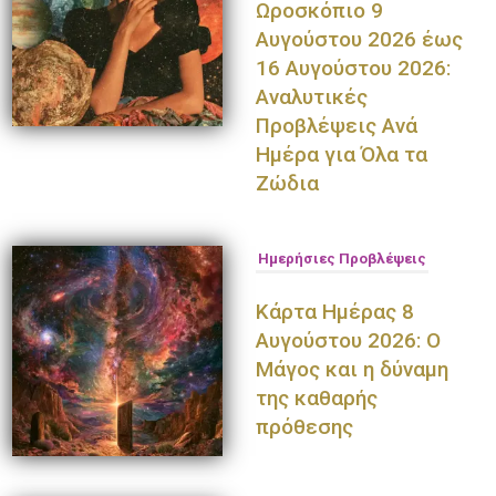
Ωροσκόπιο 9
Αυγούστου 2026 έως
16 Αυγούστου 2026:
Αναλυτικές
Προβλέψεις Ανά
Ημέρα για Όλα τα
Ζώδια
Ημερήσιες Προβλέψεις
Κάρτα Ημέρας 8
Αυγούστου 2026: Ο
Μάγος και η δύναμη
της καθαρής
πρόθεσης