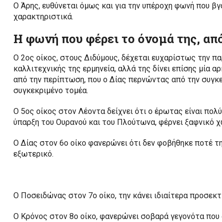
Ο Άρης, ευθύνεται όμως και για την υπέροχη φωνή που βγ
χαρακτηριστικά.
Η φωνή που φέρει το όνομά της, απ
Ο 2ος οίκος, στους Διδύμους, δέχεται ευχαρίστως την π
καλλιτεχνικής της ερμηνεία, αλλά της δίνει επίσης μία α
από την περίπτωση, που ο Δίας περνώντας από την συγκε
συγκεκριμένο τομέα.
Ο 5ος οίκος στον Λέοντα δείχνει ότι ο έρωτας είναι πολύ
ύπαρξη του Ουρανού και του Πλούτωνα, φέρνει ξαφνικό χ
Ο Δίας στον 6ο οίκο φανερώνει ότι δεν φοβήθηκε ποτέ τη
εξωτερικό.
Ο Ποσειδώνας στον 7ο οίκο, την κάνει ιδιαίτερα προσεκτ
Ο Κρόνος στον 8ο οίκο, φανερώνει σοβαρά γεγονότα που