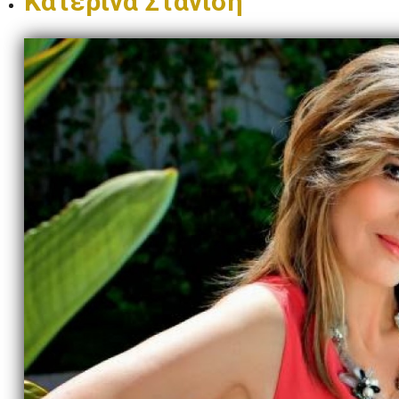
Κατερίνα Στανίση