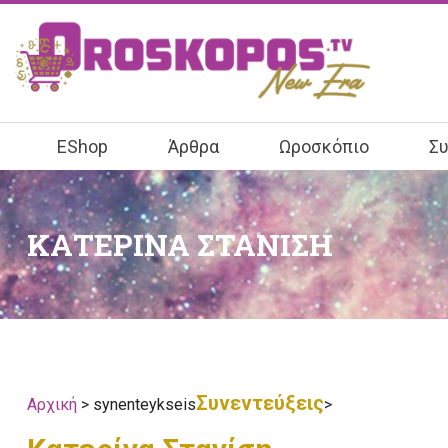
EShop
Άρθρα
Ωροσκόπιο
Συ
ΚΑΤΕΡΙΝΑ ΣΤΑΝΙΣΗ
Συνεντεύξεις
Αρχική
> synenteykseis
>