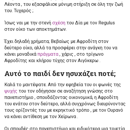
Λέοντα , του εξασφάλισε μόνιμη στήριξη σε όλη την ζωή
του. Τυχερός ;
Ίσως ναι με την στενή
σχέση
του Δία με τον Regulus
στον οίκο των αποκτημάτων.
Έχει δηλαδή χρήματα; Βεβαίως με Αφροδίτη στον
δεύτερο οίκο, αλλά τα προσφέρει στην ανάγκη του να
κάνει μοναδικά
πράγματα
, χάρις , στο τρίγωνο
Αφροδίτης και κλήρου τύχης στον Αιγόκερω .
Αυτό το παιδί δεν ησυχάζει ποτέ;
Καλά το μαντέψατε. Από την εφηβεία του οι φωνές της
ψυχής
του τον οδήγησαν σε αναζήτηση γνώσης στο
πανεπιστήμιο , σπουδάζοντας οικονομικά, η Αφροδίτη
του ενάτου στον δεύτερο, αλλά συγχρόνως διευρύνοντας
τους ορίζοντές του με εκρηκτικό τρόπο , με τον Ουρανό
να κάνει αντίθεση με τον Χείρωνα .
Οι σπουδές στο πανεπιστήμιο και ειδικότερα μια τριετία