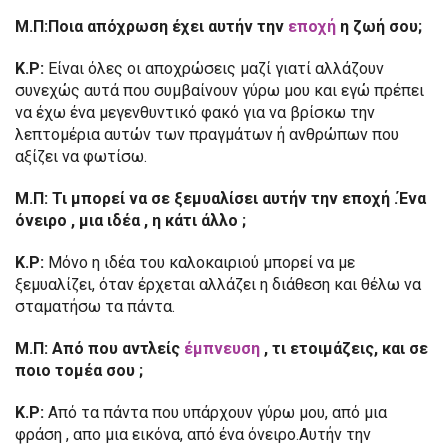
Μ.Π:Ποια απόχρωση έχει αυτήν την
εποχή
η ζωή σου;
Κ.Ρ:
Είναι όλες οι αποχρώσεις μαζί γιατί αλλάζουν
συνεχώς αυτά που συμβαίνουν γύρω μου και εγώ πρέπει
να έχω ένα μεγενθυντικό φακό για να βρίσκω την
λεπτομέρια αυτών των πραγμάτων ή ανθρώπων που
αξίζει να φωτίσω.
Μ.Π: Τι μπορεί να σε ξεμυαλίσει αυτήν την εποχή .Ένα
όνειρο , μια ιδέα , η κάτι άλλο ;
Κ.Ρ:
Μόνο η ιδέα του καλοκαιριού μπορεί να με
ξεμυαλίζει, όταν έρχεται αλλάζει η διάθεση και θέλω να
σταματήσω τα πάντα.
Μ.Π: Από που αντλείς
έμπνευση
, τι ετοιμάζεις, και σε
ποιο τομέα σου ;
Κ.Ρ:
Από τα πάντα που υπάρχουν γύρω μου, από μια
φράση , απο μια εικόνα, από ένα όνειρο.Αυτήν την