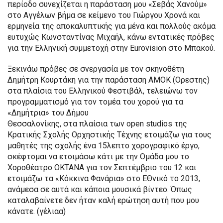
περίοδο συνεχίζεται η παράσταση μου «Σεβάς Χανούμ»
στο Αγγέλων βήμα σε κείμενο του Γιώργου Χρονά και
ερμηνεία της αποκαλυπτικής για μένα και πολλούς ακόμα
ευτυχώς Κωνσταντίνας Μιχαήλ, κάνω εντατικές πρόβες
για την Ελληνική συμμετοχή στην Eurovision στο Μπακού.
Ξεκινάω πρόβες σε σνεργασία με τον σκηνοθέτη
Δημήτρη Κουρτάκη για την παράσταση ΑΜΟΚ (Ορεστης)
στα πλαίσια του Ελληνικού Φεστιβάλ, τελειώνω τον
προγραμματισμό για τον τομέα του χορού για τα
«Δημήτρια» του Δήμου
Θεσσαλονίκης, στα πλαίσια των open studios της
Κρατικής Σχολής Ορχηστικής Τέχνης ετοιμάζω για τους
μαθητές της σχολής ένα 15λεπτο χορογραφικό έργο,
σκέφτομαι να ετοιμάσω κάτι με την Ομάδα μου το
Χοροθέατρο ΟΚΤΑΝΑ για τον Σεπτέμβριο του 12 και
ετοιμάζω τα «Κόκκινα Φανάρια» στο ΕΘνικό το 2013,
ανάμεσα σε αυτά και κάποια μουσικά βίντεο. Όπως
καταλαβαίνετε δεν ήταν καλή ερώτηση αυτή που μου
κάνατε. (γέλιαα)