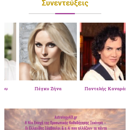
Συνεντεύξεις
Πέγκυ Ζήνα
Παντελής Καναράκης