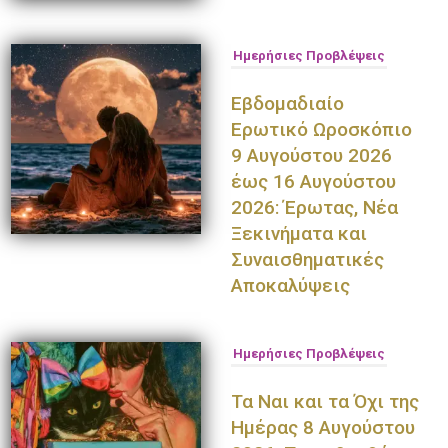
Ημερήσιες Προβλέψεις
Εβδομαδιαίο
Ερωτικό Ωροσκόπιο
9 Αυγούστου 2026
έως 16 Αυγούστου
2026: Έρωτας, Νέα
Ξεκινήματα και
Συναισθηματικές
Αποκαλύψεις
Ημερήσιες Προβλέψεις
Τα Ναι και τα Όχι της
Ημέρας 8 Αυγούστου