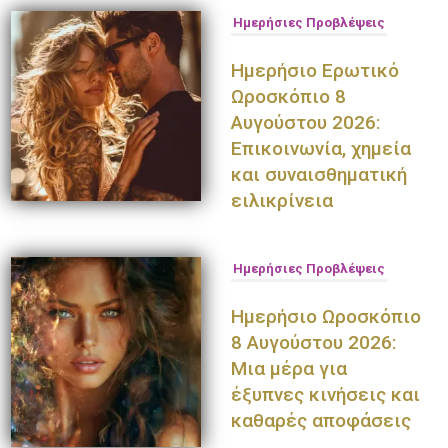
Ημερήσιες Προβλέψεις
Ημερήσιο Ερωτικό
Ωροσκόπιο 8
Αυγούστου 2026:
Επικοινωνία, χημεία
και συναισθηματική
ειλικρίνεια
Ημερήσιες Προβλέψεις
Ημερήσιο Ωροσκόπιο
8 Αυγούστου 2026:
Μια μέρα για
έξυπνες κινήσεις και
καθαρές αποφάσεις