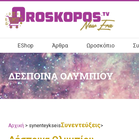
EShop
Άρθρα
Ωροσκόπιο
Συ
ΔΕΣΠΟΙΝΑ ΟΛΥΜΠΙΟΥ
Συνεντεύξεις
Αρχική
> synenteykseis
>