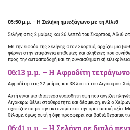
05:50 μ.μ. – Η Σελήνη ημιεξάγωνο με τη Λίλιθ
Σελήνη στις 2 μοίρες και 26 λεπτά του Σκορπιού, Λίλιθ σ
Με την είσοδο της Σελήνης στον Σκορπιό, αρχίζει μια βαθ
φέρνει στην επιφάνεια επιθυμίες και αλήθειες που συνήθ
προς την αυτοαποδοχή και τη συναισθηματική ειλικρίνεια
06:13 μ.μ. – Η Αφροδίτη τετράγων
Αφροδίτη στις 22 μοίρες και 38 λεπτά του Αιγόκερου, Χε
Αυτή είναι μια ιδιαίτερα ευαίσθητη όψη που αγγίζει πληγ
Αιγόκερω θέλει σταθερότητα και δέσμευση, ενώ ο Χείρων
σχετίζονται με την αυτονομία και την προσωπική αξία. 
θέλαμε, όμως αυτή η όψη προσφέρει και βαθιά θεραπευτι
06:41 μ.μ. – Η Σελήνη σε διπλό πε