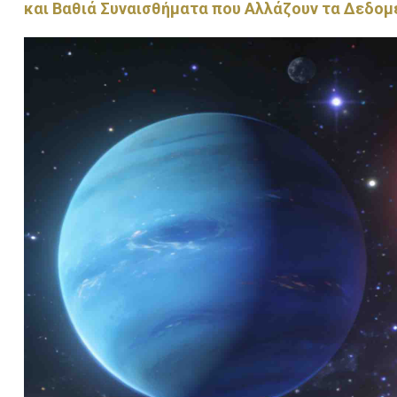
και Βαθιά Συναισθήματα που Αλλάζουν τα Δεδομ