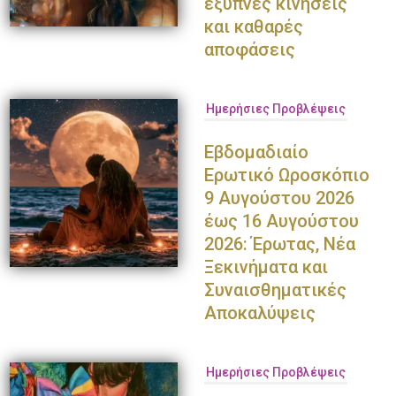
έξυπνες κινήσεις
και καθαρές
αποφάσεις
Ημερήσιες Προβλέψεις
Εβδομαδιαίο
Ερωτικό Ωροσκόπιο
9 Αυγούστου 2026
έως 16 Αυγούστου
2026: Έρωτας, Νέα
Ξεκινήματα και
Συναισθηματικές
Αποκαλύψεις
Ημερήσιες Προβλέψεις