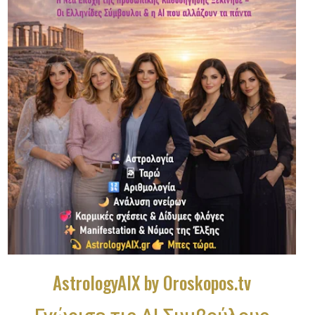
AstrologyAIX by Oroskopos.tv
Γνώρισε τις ΑΙ Συμβούλους