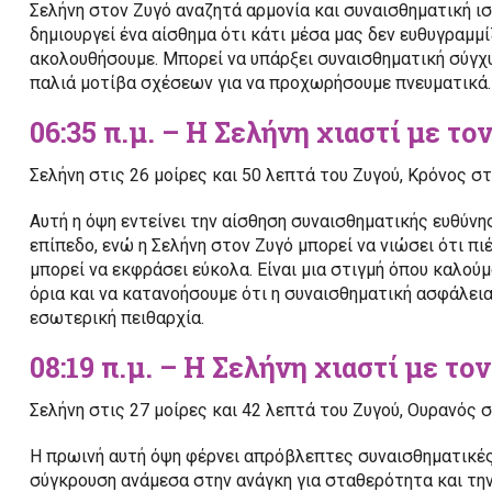
Σελήνη στον Ζυγό αναζητά αρμονία και συναισθηματική ι
δημιουργεί ένα αίσθημα ότι κάτι μέσα μας δεν ευθυγραμμ
ακολουθήσουμε. Μπορεί να υπάρξει συναισθηματική σύγχυ
παλιά μοτίβα σχέσεων για να προχωρήσουμε πνευματικά.
06:35 π.μ. – Η Σελήνη χιαστί με το
Σελήνη στις 26 μοίρες και 50 λεπτά του Ζυγού, Κρόνος σ
Αυτή η όψη εντείνει την αίσθηση συναισθηματικής ευθύνη
επίπεδο, ενώ η Σελήνη στον Ζυγό μπορεί να νιώσει ότι π
μπορεί να εκφράσει εύκολα. Είναι μια στιγμή όπου καλο
όρια και να κατανοήσουμε ότι η συναισθηματική ασφάλεια
εσωτερική πειθαρχία.
08:19 π.μ. – Η Σελήνη χιαστί με το
Σελήνη στις 27 μοίρες και 42 λεπτά του Ζυγού, Ουρανός σ
Η πρωινή αυτή όψη φέρνει απρόβλεπτες συναισθηματικές 
σύγκρουση ανάμεσα στην ανάγκη για σταθερότητα και την