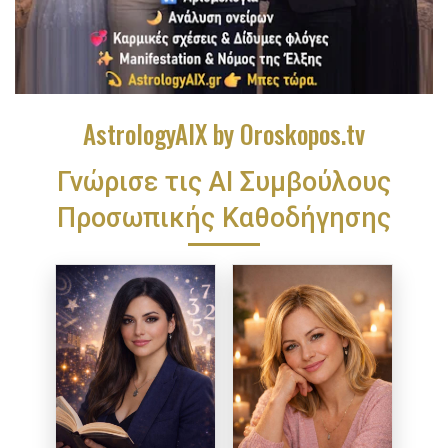
AstrologyAIX by Oroskopos.tv
Γνώρισε τις ΑΙ Συμβούλους
Προσωπικής Καθοδήγησης