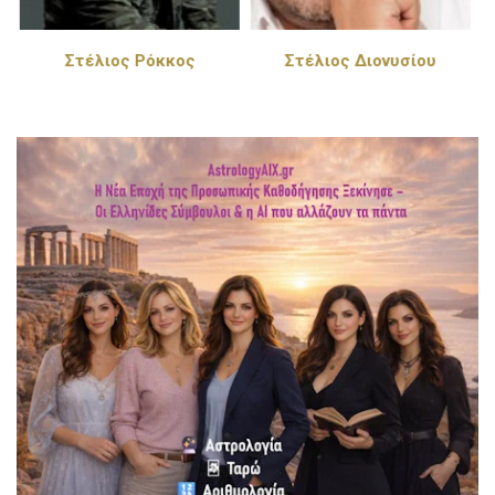
Στέλιος Διονυσίου
Πέγκυ Ζήνα