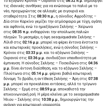
το εξάγωνο Κρόνου – Ουρανού στις
06:32 π.μ.
δημιουργεί
τις ιδανικές συνθήκες για να ενώσουμε το παλιό με το
νέο, προχωρώντας σε αλλαγές με σιγουριά και
σταθερότητα. Στις
08:30 π.μ.
, η σύνοδος Αφροδίτης –
Δία στον Καρκίνο γεμίζει την ατμόσφαιρα με τύχη, αγάπη
και αφθονία, ενώ το ημιεξάγωνο Σελήνης – Χείρωνα
στις
08:35 π.μ.
ενθαρρύνει την επούλωση παλιών
πληγών. Το μεσημέρι, η όψη sesquiquadrate Σελήνης –
Λίλιθ στις
02:16 μ.μ.
μπορεί να φέρει έντονα ένστικτα
και εσωτερικές προκλήσεις, ενώ η σύνοδος Σελήνης –
Κρόνου στις
03:33 μ.μ.
και το εξάγωνο Σελήνης –
Ουρανού στις
03:36 μ.μ.
συνδυάζουν υπευθυνότητα με
έμπνευση. Η σύνοδος Σελήνης – Ποσειδώνα στις
04:36
μ.μ.
δίνει έντονη διαίσθηση, και το εξάγωνο Σελήνης –
Πλούτωνα στις
05:14 μ.μ.
φέρνει βαθιά εσωτερική
δύναμη. Το βράδυ, η αντίθεση Σελήνης – Άρη στις
07:38
μ.μ.
μπορεί να προκαλέσει εντάσεις, αλλά το τρίγωνο
Σελήνης – Ερμή στις
08:59 μ.μ.
αποκαθιστά την
επικοινωνιακή ροή. Η μέρα κλείνει με το sesquiquadrate
Ήλιου – Σελήνης στις
10:38 μ.μ.
, δημιουργώντας την
ανάγκη για εσωτερική ισορροπία.