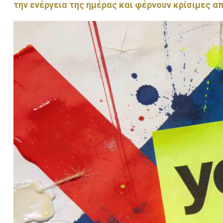
την ενέργεια της ημέρας και φέρνουν κρίσιμες 