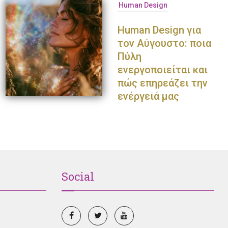
Human Design
Παναγιώτης Πετράκης
Ολυμπία Κρασαγάκη
Ντο
Human Design για
τον Αύγουστο: ποια
Πύλη
ενεργοποιείται και
πώς επηρεάζει την
ενέργειά μας
Social