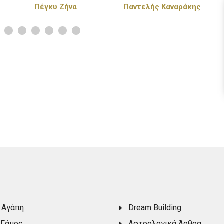
Παντελής Καναράκης
Πάνος Κιάμος
 Αγάπη
Dream Building
 Γάμος
Αστρολογικά Άρθρα