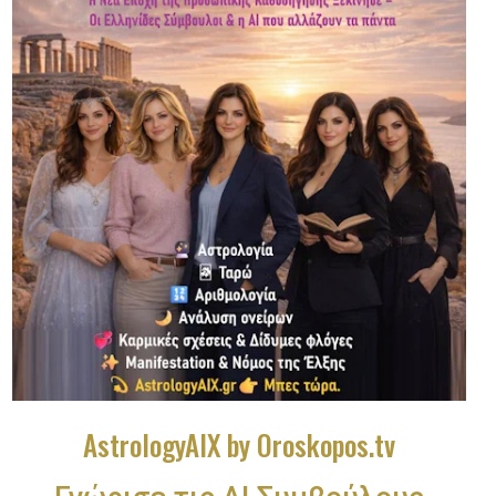
AstrologyAIX by Oroskopos.tv
Γνώρισε τις ΑΙ Συμβούλους