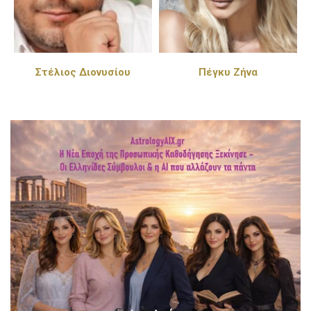
Στέλιος Διονυσίου
Πέγκυ Ζήνα