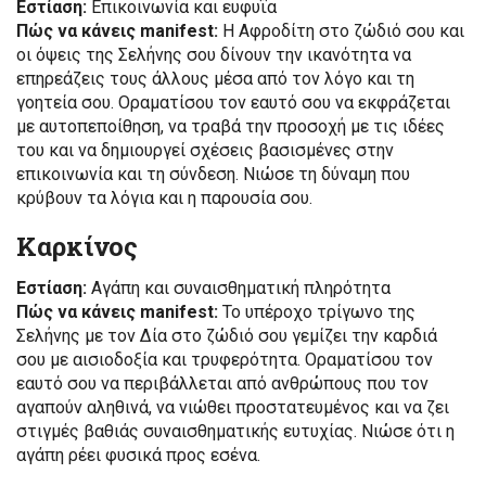
Εστίαση:
Επικοινωνία και ευφυΐα
Πώς να κάνεις manifest:
Η Αφροδίτη στο ζώδιό σου και
οι όψεις της Σελήνης σου δίνουν την ικανότητα να
επηρεάζεις τους άλλους μέσα από τον λόγο και τη
γοητεία σου. Οραματίσου τον εαυτό σου να εκφράζεται
με αυτοπεποίθηση, να τραβά την προσοχή με τις ιδέες
του και να δημιουργεί σχέσεις βασισμένες στην
επικοινωνία και τη σύνδεση. Νιώσε τη δύναμη που
κρύβουν τα λόγια και η παρουσία σου.
Καρκίνος
Εστίαση:
Αγάπη και συναισθηματική πληρότητα
Πώς να κάνεις manifest:
Το υπέροχο τρίγωνο της
Σελήνης με τον Δία στο ζώδιό σου γεμίζει την καρδιά
σου με αισιοδοξία και τρυφερότητα. Οραματίσου τον
εαυτό σου να περιβάλλεται από ανθρώπους που τον
αγαπούν αληθινά, να νιώθει προστατευμένος και να ζει
στιγμές βαθιάς συναισθηματικής ευτυχίας. Νιώσε ότι η
αγάπη ρέει φυσικά προς εσένα.