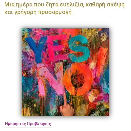
Μια ημέρα που ζητά ευελιξία, καθαρή σκέψη
και γρήγορη προσαρμογή
Ημερήσιες Προβλέψεις