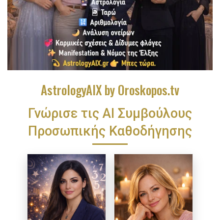
AstrologyAIX by Oroskopos.tv
Γνώρισε τις ΑΙ Συμβούλους
Προσωπικής Καθοδήγησης