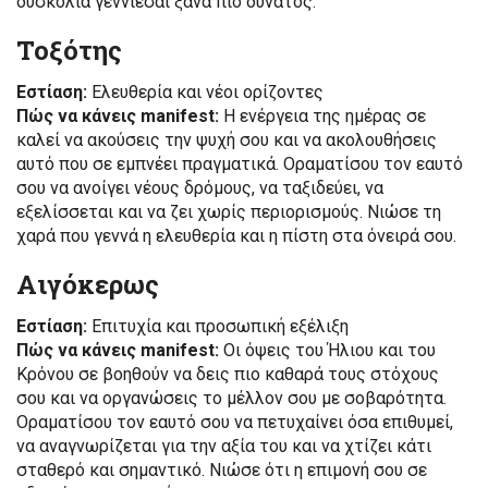
δυσκολία γεννιέσαι ξανά πιο δυνατός.
Τοξότης
Εστίαση:
Ελευθερία και νέοι ορίζοντες
Πώς να κάνεις manifest:
Η ενέργεια της ημέρας σε
καλεί να ακούσεις την ψυχή σου και να ακολουθήσεις
αυτό που σε εμπνέει πραγματικά. Οραματίσου τον εαυτό
σου να ανοίγει νέους δρόμους, να ταξιδεύει, να
εξελίσσεται και να ζει χωρίς περιορισμούς. Νιώσε τη
χαρά που γεννά η ελευθερία και η πίστη στα όνειρά σου.
Αιγόκερως
Εστίαση:
Επιτυχία και προσωπική εξέλιξη
Πώς να κάνεις manifest:
Οι όψεις του Ήλιου και του
Κρόνου σε βοηθούν να δεις πιο καθαρά τους στόχους
σου και να οργανώσεις το μέλλον σου με σοβαρότητα.
Οραματίσου τον εαυτό σου να πετυχαίνει όσα επιθυμεί,
να αναγνωρίζεται για την αξία του και να χτίζει κάτι
σταθερό και σημαντικό. Νιώσε ότι η επιμονή σου σε