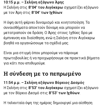
10:15 μ.μ. – Σελήνη εξάγωνο Άρης
Η Σελήνη στις
8°04′ του Αιγόκερω
σχηματίζει εξάγωνο
με τον Άρη στις
8°04′ των Ιχθύων
.
Η όψη αυτή φέρνει δυναμισμό και κινητοποίηση. Τα
συναισθήματα αποκτούν δύναμη και μπορούν να
μετατραπούν σε δράση. Ο Άρης στους Ιχθύες δρα με
έμπνευση και διαίσθηση, ενώ η Σελήνη στον Αιγόκερω
βοηθά να οργανώσουμε τα σχέδιά μας.
Είναι μια στιγμή όπου μπορούμε να πάρουμε
πρωτοβουλίες ή να προχωρήσουμε σε πρακτικά βήματα
για κάτι που επιθυμούμε.
Η σύνδεση με το πεπρωμένο
11:54 μ.μ. – Σελήνη εξάγωνο Βόρειος Δεσμός
Η Σελήνη στις
8°53′ του Αιγόκερω
σχηματίζει εξάγωνο
με τον Βόρειο Δεσμό στις
8°53′ των Ιχθύων
.
Η τελευταία όψη της ημέρας δημιουργεί μια αίσθηση