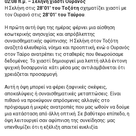
02:08 π.μ. – Σελήνη χιαστί Ουρανός
Η Σελήνη στις
28°01′ του Τοξότη
σχηματίζει χιαστί με
τον Ουρανό στις
28°01′ του Ταύρου
.
Η πρώτη αυτή όψη της ημέρας φέρνει μια αίσθηση
εσωτερικής ανησυχίας και απρόβλεπτης
συναισθηματικής αφύπνισης. Η Σελήνη στον Τοξότη
αναζητά ελευθερία, νόημα και προοπτική, ενώ ο Ουρανός
στον Ταύρο ανατρέπει τις σταθερές που θεωρούσαμε
δεδομένες. Το χιαστί δημιουργεί μια λεπτή αλλά έντονη
ψυχική δυσαρμονία: κάτι μέσα μας αντιλαμβάνεται ότι
χρειάζεται προσαρμογή.
Αυτή η όψη μπορεί να φέρει ξαφνικές σκέψεις,
αποκαλύψεις ή συναισθηματικές μεταπτώσεις. Είναι
πιθανό να προκύψουν απρόσμενες αλλαγές στο
πρόγραμμα ή μικρές ανατροπές που μας ωθούν να δούμε
μια κατάσταση από άλλη οπτική. Σε βαθύτερο επίπεδο, η
όψη λειτουργεί σαν αφύπνιση της συνείδησης: μας
υπενθυμίζει ότι η εξέλιξη απαιτεί ευελιξία.