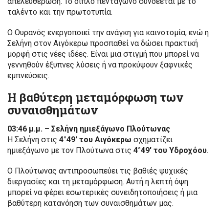
απελευθέρωση. Το διπλό πεντάγωνο συνδέεται με το
ταλέντο και την πρωτοτυπία.
Ο Ουρανός ενεργοποιεί την ανάγκη για καινοτομία, ενώ η
Σελήνη στον Αιγόκερω προσπαθεί να δώσει πρακτική
μορφή στις νέες ιδέες. Είναι μια στιγμή που μπορεί να
γεννηθούν έξυπνες λύσεις ή να προκύψουν ξαφνικές
εμπνεύσεις.
Η βαθύτερη μεταμόρφωση των
συναισθημάτων
03:46 μ.μ. – Σελήνη ημιεξάγωνο Πλούτωνας
Η Σελήνη στις
4°49′ του Αιγόκερω
σχηματίζει
ημιεξάγωνο με τον Πλούτωνα στις
4°49′ του Υδροχόου
.
Ο Πλούτωνας αντιπροσωπεύει τις βαθιές ψυχικές
διεργασίες και τη μεταμόρφωση. Αυτή η λεπτή όψη
μπορεί να φέρει εσωτερικές συνειδητοποιήσεις ή μια
βαθύτερη κατανόηση των συναισθημάτων μας.