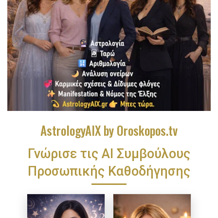
AstrologyAIX by Oroskopos.tv
Γνώρισε τις ΑΙ Συμβούλους
Προσωπικής Καθοδήγησης