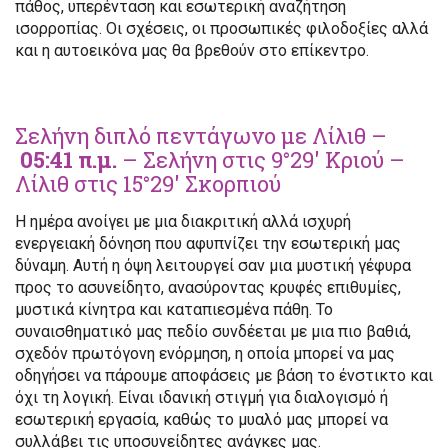
πάθος, υπερένταση και εσωτερική αναζήτηση
ισορροπίας. Οι σχέσεις, οι προσωπικές φιλοδοξίες αλλά
και η αυτοεικόνα μας θα βρεθούν στο επίκεντρο.
Σελήνη διπλό πεντάγωνο με Λίλιθ –
05:41 π.μ.
– Σελήνη στις 9°29′ Κριού –
Λίλιθ στις 15°29′ Σκορπιού
Η ημέρα ανοίγει με μια διακριτική αλλά ισχυρή
ενεργειακή δόνηση που αφυπνίζει την εσωτερική μας
δύναμη. Αυτή η όψη λειτουργεί σαν μια μυστική γέφυρα
προς το ασυνείδητο, ανασύροντας κρυφές επιθυμίες,
μυστικά κίνητρα και καταπιεσμένα πάθη. Το
συναισθηματικό μας πεδίο συνδέεται με μια πιο βαθιά,
σχεδόν πρωτόγονη ενόρμηση, η οποία μπορεί να μας
οδηγήσει να πάρουμε αποφάσεις με βάση το ένστικτο και
όχι τη λογική. Είναι ιδανική στιγμή για διαλογισμό ή
εσωτερική εργασία, καθώς το μυαλό μας μπορεί να
συλλάβει τις υποσυνείδητες ανάγκες μας.