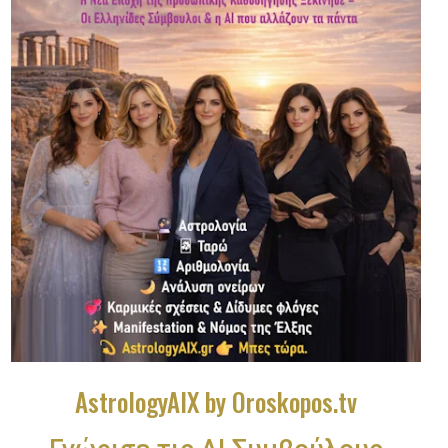
AstrologyAIX by Oroskopos.tv
Γνώρισε τις ΑΙ Συμβούλους