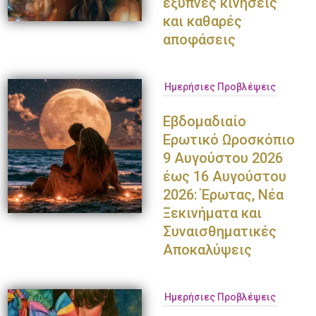
έξυπνες κινήσεις
και καθαρές
αποφάσεις
Ημερήσιες Προβλέψεις
Εβδομαδιαίο
Ερωτικό Ωροσκόπιο
9 Αυγούστου 2026
έως 16 Αυγούστου
2026: Έρωτας, Νέα
Ξεκινήματα και
Συναισθηματικές
Αποκαλύψεις
Ημερήσιες Προβλέψεις