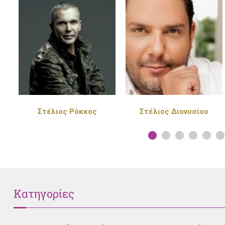
Στέλιος Διονυσίου
Πέγκυ Ζήνα
Κατηγορίες