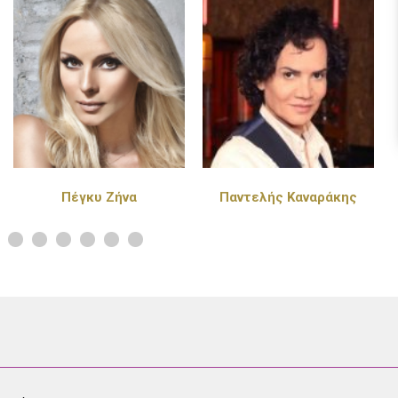
Παντελής Καναράκης
Πάνος Κιάμος