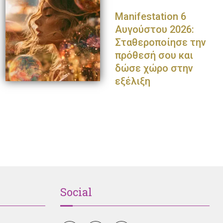
Manifestation 6
Αυγούστου 2026:
Σταθεροποίησε την
πρόθεσή σου και
δώσε χώρο στην
εξέλιξη
Παναγιώτης Πετράκης
Ολυμπία Κρασαγάκη
Ντο
Social