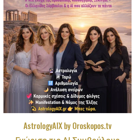
AstrologyAIX by Oroskopos.tv
Γνώρισε τις ΑΙ Συμβούλους