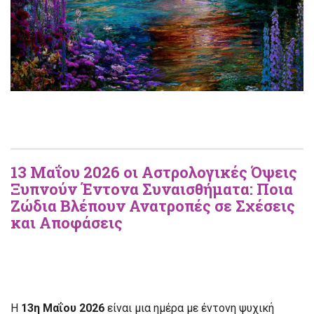
13 Μαΐου 2026 οι Αστρολογικές Όψεις
Ξυπνούν Έντονα Συναισθήματα: Ποια
Ζώδια Βλέπουν Ανατροπές σε Σχέσεις
και Αποφάσεις
Η
13η Μαΐου 2026
είναι μια ημέρα με έντονη ψυχική