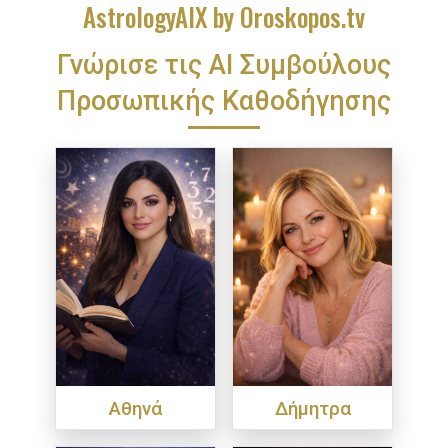
AstrologyAIX by Oroskopos.tv
Γνώρισε τις ΑΙ Συμβούλους
Προσωπικής Καθοδήγησης
Αθηνά
Δήμητρα