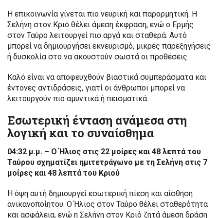
Η επικοινωνία γίνεται πιο νευρική και παρορμητική. Η
Σελήνη στον Κριό θέλει άμεση έκφραση, ενώ ο Ερμής
στον Ταύρο λειτουργεί πιο αργά και σταθερά. Αυτό
μπορεί να δημιουργήσει εκνευρισμό, μικρές παρεξηγήσεις
ή δυσκολία στο να ακουστούν σωστά οι προθέσεις.
Καλό είναι να αποφευχθούν βιαστικά συμπεράσματα και
έντονες αντιδράσεις, γιατί οι άνθρωποι μπορεί να
λειτουργούν πιο αμυντικά ή πεισματικά.
Εσωτερική ένταση ανάμεσα στη
λογική και το συναίσθημα
04:32 μ.μ. – Ο Ήλιος στις 22 μοίρες και 48 λεπτά του
Ταύρου σχηματίζει ημιτετράγωνο με τη Σελήνη στις 7
μοίρες και 48 λεπτά του Κριού
Η όψη αυτή δημιουργεί εσωτερική πίεση και αίσθηση
ανικανοποίητου. Ο Ήλιος στον Ταύρο θέλει σταθερότητα
και ασφάλεια, ενώ η Σελήνη στον Κριό ζητά άμεση δράση