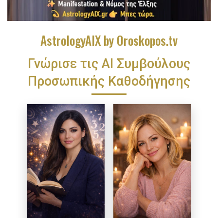
AstrologyAIX by Oroskopos.tv
Γνώρισε τις ΑΙ Συμβούλους
Προσωπικής Καθοδήγησης