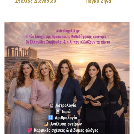
Στέλιος Διονυσίου
Πέγκυ Ζήνα