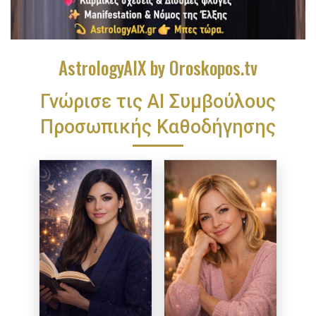
AstrologyAIX by Oroskopos.tv
Γνώρισε τις ΑΙ Συμβούλους
Προσωπικής Καθοδήγησης