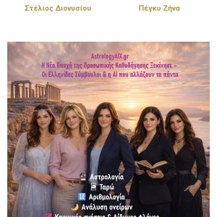
Στέλιος Διονυσίου
Πέγκυ Ζήνα