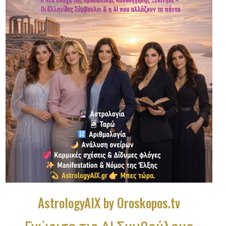
AstrologyAIX by Oroskopos.tv
Γνώρισε τις ΑΙ Συμβούλους