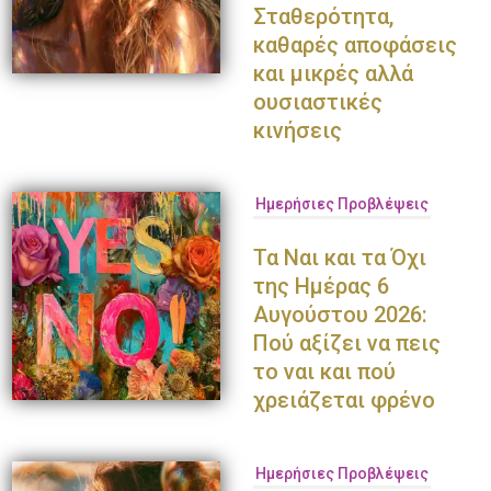
Σταθερότητα,
Παναγιώτης Πετράκης
Ολυμπία Κρασαγάκη
Ντο
καθαρές αποφάσεις
και μικρές αλλά
ουσιαστικές
κινήσεις
Ημερήσιες Προβλέψεις
Τα Ναι και τα Όχι
της Ημέρας 6
Αυγούστου 2026:
Πού αξίζει να πεις
το ναι και πού
χρειάζεται φρένο
Ημερήσιες Προβλέψεις