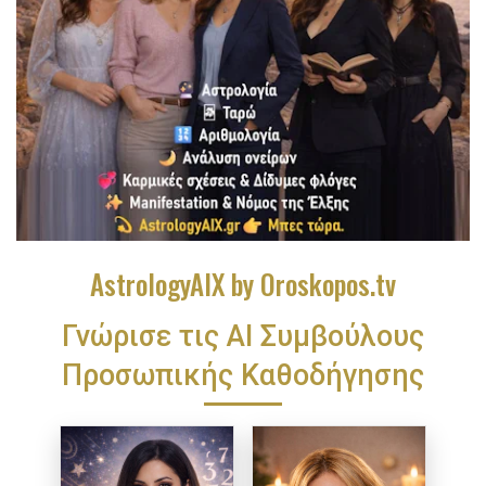
AstrologyAIX by Oroskopos.tv
Γνώρισε τις ΑΙ Συμβούλους
Προσωπικής Καθοδήγησης