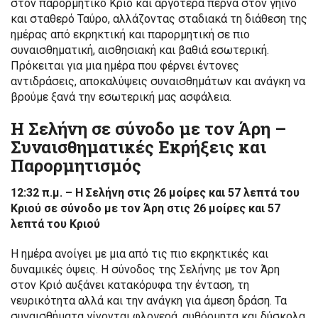
στον παρορμητικό Κριό και αργότερα περνά στον γήινο
και σταθερό Ταύρο, αλλάζοντας σταδιακά τη διάθεση της
ημέρας από εκρηκτική και παρορμητική σε πιο
συναισθηματική, αισθησιακή και βαθιά εσωτερική.
Πρόκειται για μια ημέρα που φέρνει έντονες
αντιδράσεις, αποκαλύψεις συναισθημάτων και ανάγκη να
βρούμε ξανά την εσωτερική μας ασφάλεια.
Η Σελήνη σε σύνοδο με τον Άρη –
Συναισθηματικές Εκρήξεις και
Παρορμητισμός
12:32 π.μ. – Η Σελήνη στις 26 μοίρες και 57 λεπτά του
Κριού σε σύνοδο με τον Άρη στις 26 μοίρες και 57
λεπτά του Κριού
Η ημέρα ανοίγει με μια από τις πιο εκρηκτικές και
δυναμικές όψεις. Η σύνοδος της Σελήνης με τον Άρη
στον Κριό αυξάνει κατακόρυφα την ένταση, τη
νευρικότητα αλλά και την ανάγκη για άμεση δράση. Τα
συναισθήματα γίνονται φλογερά, αυθόρμητα και δύσκολα