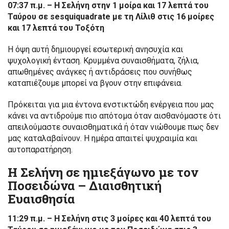
07:37 π.μ. – Η Σελήνη στην 1 μοίρα και 17 λεπτά του
Ταύρου σε sesquiquadrate με τη Λίλιθ στις 16 μοίρες
και 17 λεπτά του Τοξότη
Η όψη αυτή δημιουργεί εσωτερική ανησυχία και
ψυχολογική ένταση. Κρυμμένα συναισθήματα, ζήλια,
απωθημένες ανάγκες ή αντιδράσεις που συνήθως
καταπιέζουμε μπορεί να βγουν στην επιφάνεια.
Πρόκειται για μια έντονα ενστικτώδη ενέργεια που μας
κάνει να αντιδρούμε πιο απότομα όταν αισθανόμαστε ότι
απειλούμαστε συναισθηματικά ή όταν νιώθουμε πως δεν
μας καταλαβαίνουν. Η ημέρα απαιτεί ψυχραιμία και
αυτοπαρατήρηση.
Η Σελήνη σε ημιεξάγωνο με τον
Ποσειδώνα – Διαισθητική
Ευαισθησία
11:29 π.μ. – Η Σελήνη στις 3 μοίρες και 40 λεπτά του