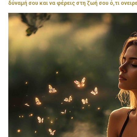
δύναμή σου και να φέρεις στη ζωή σου ό,τι ονειρ