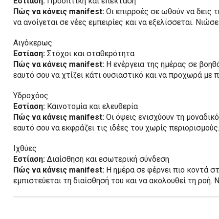
Εστίαση:
Προοπτική και επέκταση
Πώς να κάνεις manifest:
Οι επιρροές σε ωθούν να δεις τ
να ανοίγεται σε νέες εμπειρίες και να εξελίσσεται. Νιώσ
Αιγόκερως
Εστίαση:
Στόχοι και σταθερότητα
Πώς να κάνεις manifest:
Η ενέργεια της ημέρας σε βοηθά
εαυτό σου να χτίζει κάτι ουσιαστικό και να προχωρά με π
Υδροχόος
Εστίαση:
Καινοτομία και ελευθερία
Πώς να κάνεις manifest:
Οι όψεις ενισχύουν τη μοναδικό
εαυτό σου να εκφράζει τις ιδέες του χωρίς περιορισμούς
Ιχθύες
Εστίαση:
Διαίσθηση και εσωτερική σύνδεση
Πώς να κάνεις manifest:
Η ημέρα σε φέρνει πιο κοντά σ
εμπιστεύεται τη διαίσθησή του και να ακολουθεί τη ροή. 