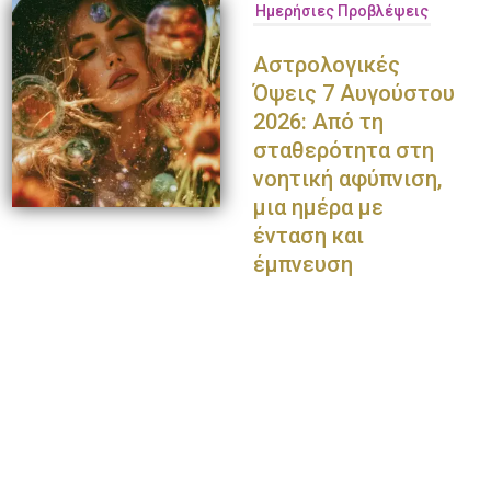
Ημερήσιες Προβλέψεις
Αστρολογικές
Όψεις 7 Αυγούστου
2026: Από τη
σταθερότητα στη
νοητική αφύπνιση,
μια ημέρα με
ένταση και
έμπνευση
Παναγιώτης Πετράκης
Ολυμπία Κρασαγάκη
Ντο