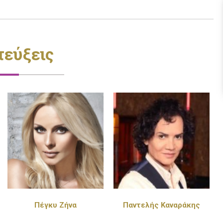
τεύξεις
Παντελής Καναράκης
Πάνος Κιάμος