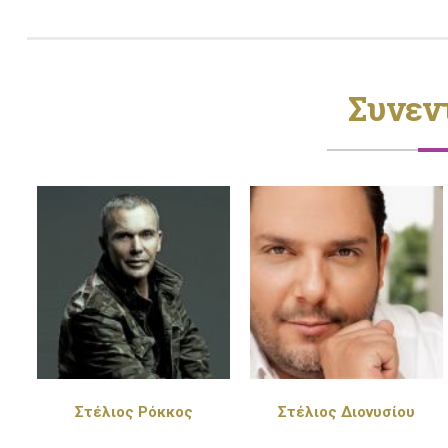
Συνεν
Στέλιος Διονυσίου
Πέγκυ Ζήνα