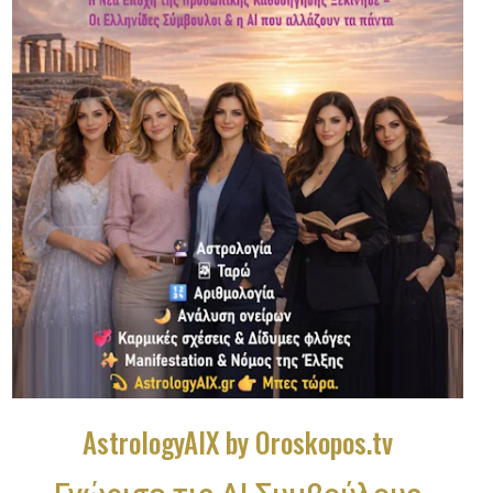
AstrologyAIX by Oroskopos.tv
Γνώρισε τις ΑΙ Συμβούλους