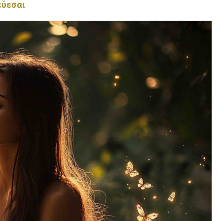
εύεσαι