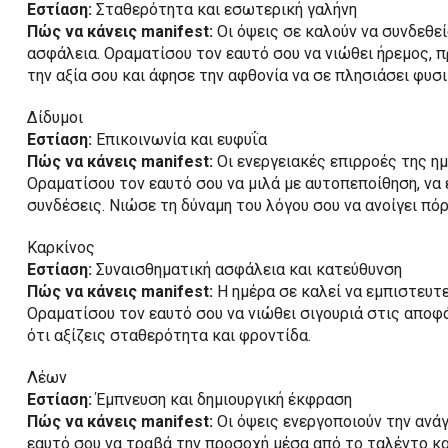
Εστίαση:
Σταθερότητα και εσωτερική γαλήνη
Πώς να κάνεις manifest:
Οι όψεις σε καλούν να συνδεθεί
ασφάλεια. Οραματίσου τον εαυτό σου να νιώθει ήρεμος, π
την αξία σου και άφησε την αφθονία να σε πλησιάσει φυσι
Δίδυμοι
Εστίαση:
Επικοινωνία και ευφυΐα
Πώς να κάνεις manifest:
Οι ενεργειακές επιρροές της ημ
Οραματίσου τον εαυτό σου να μιλά με αυτοπεποίθηση, να 
συνδέσεις. Νιώσε τη δύναμη του λόγου σου να ανοίγει πόρ
Καρκίνος
Εστίαση:
Συναισθηματική ασφάλεια και κατεύθυνση
Πώς να κάνεις manifest:
Η ημέρα σε καλεί να εμπιστευτεί
Οραματίσου τον εαυτό σου να νιώθει σιγουριά στις αποφ
ότι αξίζεις σταθερότητα και φροντίδα.
Λέων
Εστίαση:
Έμπνευση και δημιουργική έκφραση
Πώς να κάνεις manifest:
Οι όψεις ενεργοποιούν την ανάγ
εαυτό σου να τραβά την προσοχή μέσα από το ταλέντο κα