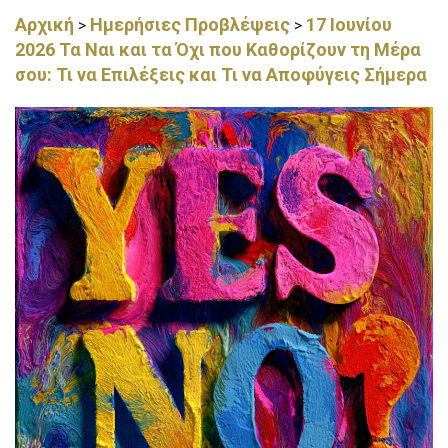
Αρχική
Ημερήσιες Προβλέψεις
17 Ιουνίου
>
>
2026 Τα Ναι και τα Όχι που Καθορίζουν τη Μέρα
σου: Τι να Επιλέξεις και Τι να Αποφύγεις Σήμερα