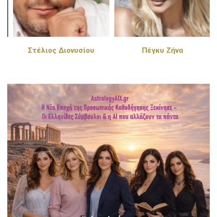
Στέλιος Διονυσίου
Πέγκυ Ζήνα