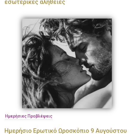
εσωτερικές αλήθειες
Ημερήσιες Προβλέψεις
Ημερήσιο Ερωτικό Ωροσκόπιο 9 Αυγούστου