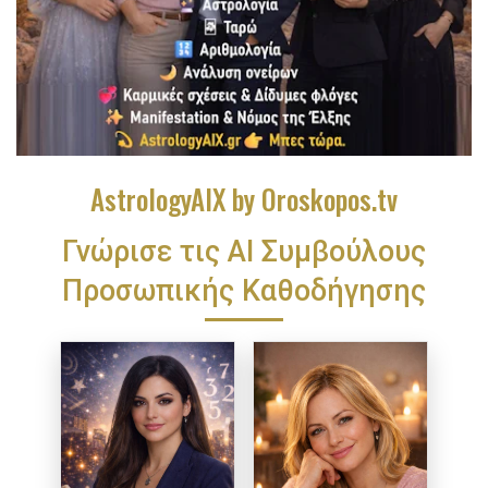
AstrologyAIX by Oroskopos.tv
Γνώρισε τις ΑΙ Συμβούλους
Προσωπικής Καθοδήγησης