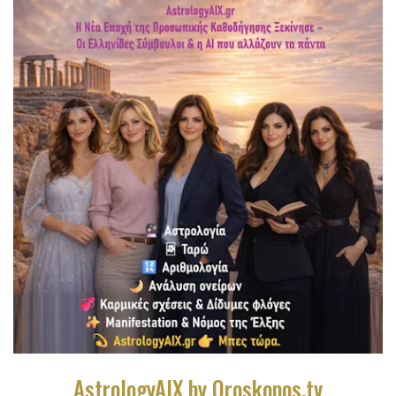
AstrologyAIX by Oroskopos.tv