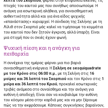
λεπτά του Σκορπιού
, φέρνει στην επιφάνεια εκείνες τις
πτυχές του εαυτού μας που συνήθως αποσιωπούμε. Η
ανάγκη για εσωτερική αλήθεια, για συναισθηματική
αυθεντικότητα αλλά και για ένα είδος ψυχικής
«επανάστασης» κυριαρχεί. Η σύνδεση της Σελήνης με τη
Λίλιθ στον Σκορπιό μάς καλεί να τιμήσουμε τα κομμάτια
του εαυτού που δεν ζητούν έγκριση, αλλά ύπαρξη. Είναι
μια στιγμή που οι σκιές έχουν φωνή.
Ψυχική πίεση και η ανάγκη για
πειθαρχία
Η συνέχεια της ημέρας φέρνει μια πιο βαριά
συναισθηματική ενέργεια. Η
Σελήνη σε sesquiquadrate
με τον Κρόνο στις 06:00 π.μ.
, με τη Σελήνη στις
16
μοίρες και 36 λεπτά του Σκορπιού
και τον Κρόνο στις
1
μοίρα και 36 λεπτά του Κριού
, προκαλεί εσωτερικές
τριβές ανάμεσα στο συναίσθημα και την ανάγκη για
ευθύνη ή αποδοχή. Είναι σαν να κουβαλάμε την ευθύνη
του κόσμου μέσα στην καρδιά μας και να μην ξέρουμε
πώς να την εκφράσουμε. Κάποιες συγκινήσεις βαραίνουν,