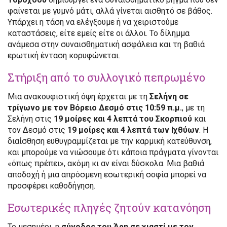
φαίνεται με γυμνό μάτι, αλλά γίνεται αισθητό σε βάθος.
Υπάρχει η τάση να ελέγξουμε ή να χειριστούμε
καταστάσεις, είτε εμείς είτε οι άλλοι. Το δίλημμα
ανάμεσα στην συναισθηματική ασφάλεια και τη βαθιά
ερωτική ένταση κορυφώνεται.
Στήριξη από το συλλογικό πεπρωμένο
Μια ανακουφιστική όψη έρχεται με τη
Σελήνη σε
τρίγωνο με τον Βόρειο Δεσμό στις 10:59 π.μ.
, με τη
Σελήνη στις
19 μοίρες και 4 λεπτά του Σκορπιού
και
τον Δεσμό στις
19 μοίρες και 4 λεπτά των Ιχθύων
. Η
διαίσθηση ευθυγραμμίζεται με την καρμική κατεύθυνση,
και μπορούμε να νιώσουμε ότι κάποια πράγματα γίνονται
«όπως πρέπει», ακόμη κι αν είναι δύσκολα. Μια βαθιά
αποδοχή ή μια απρόσμενη εσωτερική σοφία μπορεί να
προσφέρει καθοδήγηση.
Εσωτερικές πληγές ζητούν κατανόηση
Το μεσημέρι, η
σύνοδος του Άρη σε χιαστί με τον