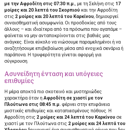
με την Αφροδίτη στις 07:30 π.μ.
, με τη Σελήνη στις
17
μοίρες και 20 λεπτά του Σκορπιού
και την Αφροδίτη
στις
2 μοίρες και 20 λεπτά του Καρκίνου
, δημιουργεί
συναισθηματική ασυμφωνία. Οι προσδοκίες από τους
άλλους – και ιδιαίτερα από τα πρόσωπα που αγαπάμε –
φαίνεται να μην ανταποκρίνονται στις βαθιές μας
ανάγκες. Είναι εύκολο να νιώσουμε παραμελημένοι ή να
αναζητήσουμε επιβεβαίωση μέσα από ενοχικά σενάρια ή
παράπονα. Η τρυφερότητα γίνεται αφορμή για
σύγκρουση.
Ασυνείδητη ένταση και υπόγειες
επιθυμίες
Η μέρα αποκτά πιο σκοτεινό και μυστηριώδες
χαρακτήρα όταν η
Αφροδίτη σε χιαστί με τον
Πλούτωνα στις 08:45 π.μ.
φέρνει στην επιφάνεια
μυστικές επιθυμίες και καταπιεσμένους πόθους. Η
Αφροδίτη στις
2 μοίρες και 24 λεπτά του Καρκίνου
σε
χιαστί με τον Πλούτωνα στις
2 μοίρες και 24 λεπτά του
Υδροχόου
δημιουργεί ένα συναισθηματικό ρήγμα που δεν