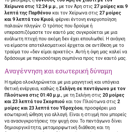
Χείρωνα στις 12:24 μ.μ.
, με τον Άρη στις
27 μοίρες και 9
λεπτά της Παρθένου
και τον Χείρωνα στις
27 μοίρες
και 9 λεπτά του Κριού
, φέρνει έντονη ενεργοποίηση
παλαιών πληγών. Ο τρόπος που δρούμε ή
υπερασπιζόμαστε τον εαυτό μας συγκρούεται με μια
ευάλωτη πτυχή που ακόμη δεν έχει επουλωθεί. Η ανάγκη
να είμαστε αποτελεσματικοί έρχεται σε αντίθεση με το
τραύμα του «δεν είμαι αρκετός». Αυτή η όψη μας καλεί να
δράσουμε με περισσότερη συμπόνια προς τον εαυτό μας.
Αναγέννηση και εσωτερική δύναμη
Η ημέρα ολοκληρώνεται με μια μαγνητική και υπόγεια
θετική ενέργεια, καθώς η
Σελήνη σε πεντάγωνο με τον
Πλούτωνα στις 01:40 μ.μ.
, με τη Σελήνη στις
20 μοίρες
και 23 λεπτά του Σκορπιού
και τον Πλούτωνα στις
2
μοίρες και 23 λεπτά του Υδροχόου
, προσφέρει μια
εσωτερική ώθηση για αλλαγή. Είναι η στιγμή που μπορείς
να ανασυγκροτήσεις την ψυχή σου. Το πεντάγωνο δίνει
δημιουργικότητα, μεταμορφωτική διάθεση και τη