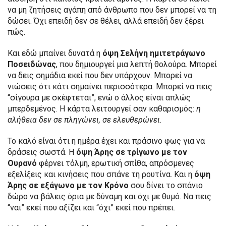
να μη ζητήσεις αγάπη από άνθρωπο που δεν μπορεί να τη
δώσει. Όχι επειδή δεν σε θέλει, αλλά επειδή δεν ξέρει
πώς.
Και εδώ μπαίνει δυνατά η
όψη Σελήνη ημιτετράγωνο
Ποσειδώνας
, που δημιουργεί μια λεπτή θολούρα. Μπορεί
να δεις σημάδια εκεί που δεν υπάρχουν. Μπορεί να
νιώσεις ότι κάτι σημαίνει περισσότερα. Μπορεί να πεις
“σίγουρα με σκέφτεται”, ενώ ο άλλος είναι απλώς
μπερδεμένος. Η κάρτα λειτουργεί σαν καθαρισμός:
η
αλήθεια δεν σε πληγώνει, σε ελευθερώνει
.
Το καλό είναι ότι η ημέρα έχει και πράσινο φως για να
δράσεις σωστά. Η
όψη Άρης σε τρίγωνο με τον
Ουρανό
φέρνει τόλμη, ερωτική σπίθα, απρόσμενες
εξελίξεις και κινήσεις που σπάνε τη ρουτίνα. Και η
όψη
Άρης σε εξάγωνο με τον Κρόνο
σου δίνει το σπάνιο
δώρο να βάλεις όρια με δύναμη και όχι με θυμό. Να πεις
“ναι” εκεί που αξίζει και “όχι” εκεί που πρέπει.