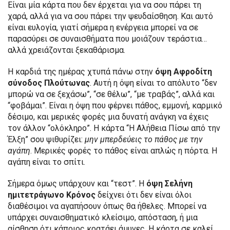
Είναι μία κάρτα που δεν έρχεται για να σου πάρει τη
χαρά, αλλά για να σου πάρει την ψευδαίσθηση. Και αυτό
είναι ευλογία, γιατί σήμερα η ενέργεια μπορεί να σε
παρασύρει σε συναισθήματα που μοιάζουν τεράστια…
αλλά χρειάζονται ξεκαθάρισμα.
Η καρδιά της ημέρας χτυπά πάνω στην
όψη Αφροδίτη
σύνοδος Πλούτωνας
. Αυτή η όψη είναι το απόλυτο “δεν
μπορώ να σε ξεχάσω”, “σε θέλω”, “με τραβάς”, αλλά και
“φοβάμαι”. Είναι η όψη που φέρνει πάθος, εμμονή, καρμικό
δέσιμο, και μερικές φορές μια δυνατή ανάγκη να έχεις
τον άλλον “ολόκληρο”. Η κάρτα “Η Αλήθεια Πίσω από την
Έλξη” σου ψιθυρίζει:
μην μπερδεύεις το πάθος με την
αγάπη
. Μερικές φορές το πάθος είναι απλώς η πόρτα. Η
αγάπη είναι το σπίτι.
Σήμερα όμως υπάρχουν και “τεστ”. Η
όψη Σελήνη
ημιτετράγωνο Κρόνος
δείχνει ότι δεν είναι όλοι
διαθέσιμοι να αγαπήσουν όπως θα ήθελες. Μπορεί να
υπάρχει συναισθηματικό κλείσιμο, απόσταση, ή μια
αίσθηση ότι κάποιος κρατάει άμυνες. Η κάρτα σε καλεί