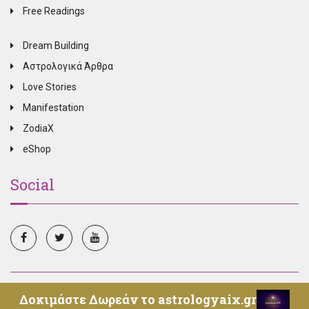
Free Readings
Dream Building
Αστρολογικά Άρθρα
Love Stories
Manifestation
ZodiaX
eShop
Social
© Copyright 2025, All Rights Reserved, Oroskopos.tv -
Δοκιμάστε Δωρεάν το astrologyaix.gr
Επικοινωνία
-
Όροι Χρήσης