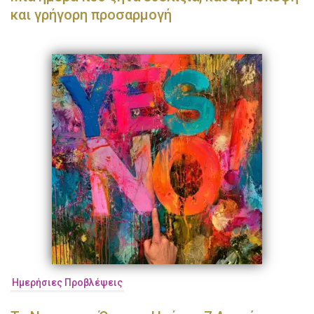
και γρήγορη προσαρμογή
Ημερήσιες Προβλέψεις