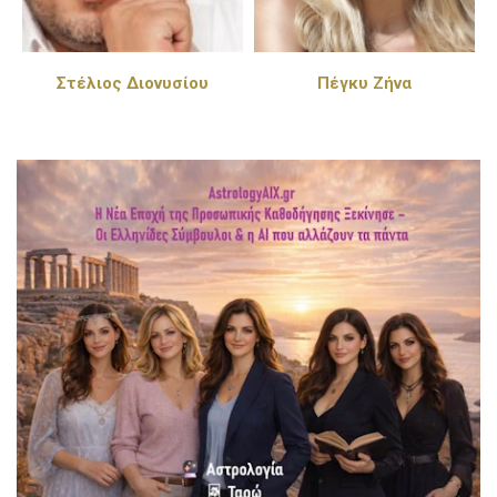
Στέλιος Διονυσίου
Πέγκυ Ζήνα