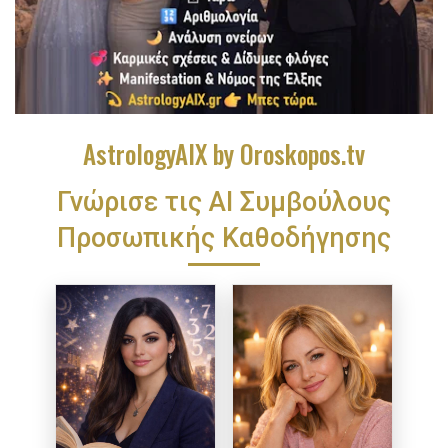
AstrologyAIX by Oroskopos.tv
Γνώρισε τις ΑΙ Συμβούλους
Προσωπικής Καθοδήγησης