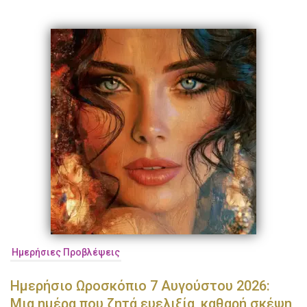
Ημερήσιες Προβλέψεις
Ημερήσιο Ωροσκόπιο 7 Αυγούστου 2026:
Μια ημέρα που ζητά ευελιξία, καθαρή σκέψη