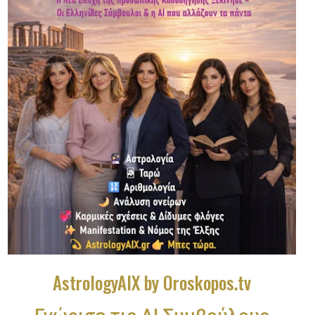
AstrologyAIX by Oroskopos.tv
Γνώρισε τις ΑΙ Συμβούλους