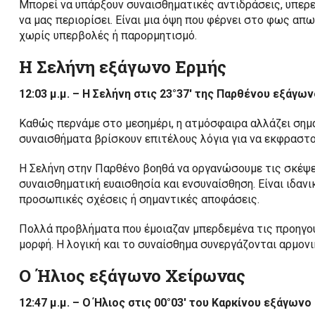
Μπορεί να υπάρξουν συναισθηματικές αντιδράσεις, υπερε
να μας περιορίσει. Είναι μια όψη που φέρνει στο φως απ
χωρίς υπερβολές ή παρορμητισμό.
Η Σελήνη εξάγωνο Ερμής
12:03 μ.μ. – Η Σελήνη στις 23°37′ της Παρθένου εξάγων
Καθώς περνάμε στο μεσημέρι, η ατμόσφαιρα αλλάζει σημαν
συναισθήματα βρίσκουν επιτέλους λόγια για να εκφραστο
Η Σελήνη στην Παρθένο βοηθά να οργανώσουμε τις σκέψε
συναισθηματική ευαισθησία και ενσυναίσθηση. Είναι ιδανι
προσωπικές σχέσεις ή σημαντικές αποφάσεις.
Πολλά προβλήματα που έμοιαζαν μπερδεμένα τις προηγο
μορφή. Η λογική και το συναίσθημα συνεργάζονται αρμονι
Ο Ήλιος εξάγωνο Χείρωνας
12:47 μ.μ. – Ο Ήλιος στις 00°03′ του Καρκίνου εξάγωνο