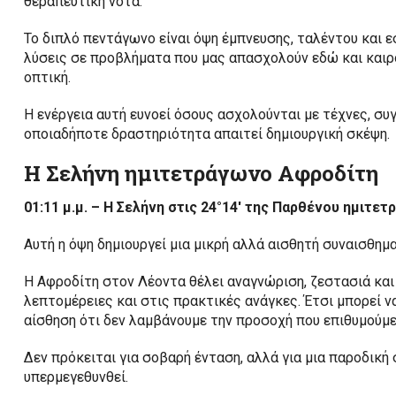
θεραπευτική νότα.
Το διπλό πεντάγωνο είναι όψη έμπνευσης, ταλέντου και
λύσεις σε προβλήματα που μας απασχολούν εδώ και καιρ
οπτική.
Η ενέργεια αυτή ευνοεί όσους ασχολούνται με τέχνες, συ
οποιαδήποτε δραστηριότητα απαιτεί δημιουργική σκέψη.
Η Σελήνη ημιτετράγωνο Αφροδίτη
01:11 μ.μ. – Η Σελήνη στις 24°14′ της Παρθένου ημιτε
Αυτή η όψη δημιουργεί μια μικρή αλλά αισθητή συναισθημ
Η Αφροδίτη στον Λέοντα θέλει αναγνώριση, ζεστασιά και
λεπτομέρειες και στις πρακτικές ανάγκες. Έτσι μπορεί ν
αίσθηση ότι δεν λαμβάνουμε την προσοχή που επιθυμούμε
Δεν πρόκειται για σοβαρή ένταση, αλλά για μια παροδική 
υπερμεγεθυνθεί.