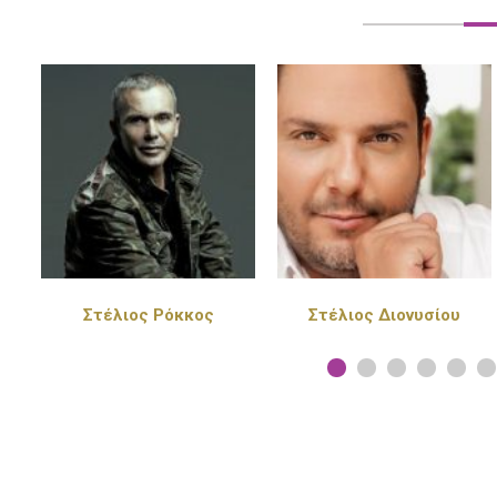
Στέλιος Διονυσίου
Πέγκυ Ζήνα