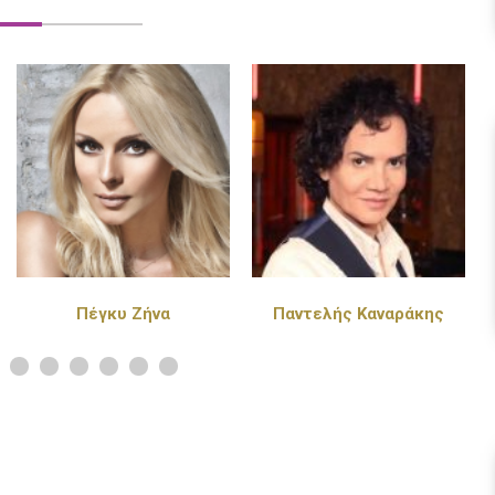
Παντελής Καναράκης
Πάνος Κιάμος