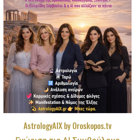
AstrologyAIX by Oroskopos.tv
Γνώρισε τις ΑΙ Συμβούλους