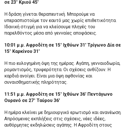
σε 23° Κριού 45′
Η δράση γίνεται θεραπευτική. Μπορούμε να
υπερασπιστούμε τον εαυτό μας χωρίς επιθετικότητα.
Ιδανική στιγμή για να κλείσουμε πληγές του
παρελθόντος μέσα από γενναίες αποφάσεις.
10:01 μ.μ. Αφροδίτη σε 15° Ιχθύων 31′ Τρίγωνο Δία σε
15° Καρκίνου 31′
Η πιο ευλογημένη όψη της ημέρας. Αγάπη, γενναιοδωρία,
ρομαντισμός, τρυφερότητα. Οι σχέσεις ανθίζουν. Η
καρδιά ανοίγει. Είναι μια όψη αφθονίας και
συναισθηματικής πληρότητας.
11:51 μ.μ. Αφροδίτη σε 15° Ιχθύων 36′ Πεντάγωνο
Ουρανό σε 27° Ταύρου 36′
Η ημέρα κλείνει με δημιουργικό ερωτισμό και ανανέωση.
Απρόσμενες εκπλήξεις στις σχέσεις, νέες ιδέες,
αυθόρμητες εκδηλώσεις αγάπης. Η Αφροδίτη στους