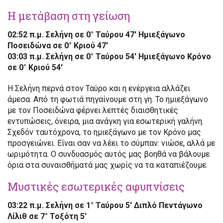
Η μετάβαση στη γείωση
02:52 π.μ. Σελήνη σε 0° Ταύρου 47′ Ημιεξάγωνο
Ποσειδώνα σε 0° Κριού 47′
03:03 π.μ. Σελήνη σε 0° Ταύρου 54′ Ημιεξάγωνο Κρόνο
σε 0° Κριού 54′
Η Σελήνη περνά στον Ταύρο και η ενέργεια αλλάζει
άμεσα. Από τη φωτιά πηγαίνουμε στη γη. Το ημιεξάγωνο
με τον Ποσειδώνα φέρνει λεπτές διαισθητικές
εντυπώσεις, όνειρα, μια ανάγκη για εσωτερική γαλήνη.
Σχεδόν ταυτόχρονα, το ημιεξάγωνο με τον Κρόνο μας
προσγειώνει. Είναι σαν να λέει το σύμπαν: νιώσε, αλλά με
ωριμότητα. Ο συνδυασμός αυτός μας βοηθά να βάλουμε
όρια στα συναισθήματά μας χωρίς να τα καταπιέζουμε.
Μυστικές εσωτερικές αφυπνίσεις
03:22 π.μ. Σελήνη σε 1° Ταύρου 5′ Διπλό Πεντάγωνο
Λίλιθ σε 7° Τοξότη 5′