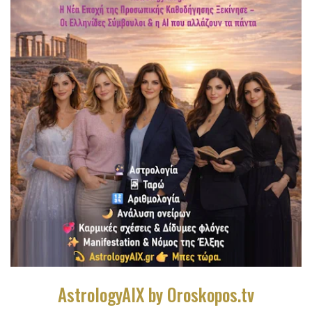
AstrologyAIX by Oroskopos.tv