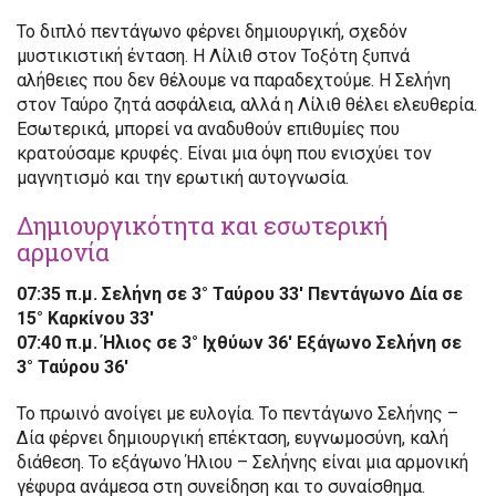
Το διπλό πεντάγωνο φέρνει δημιουργική, σχεδόν
μυστικιστική ένταση. Η Λίλιθ στον Τοξότη ξυπνά
αλήθειες που δεν θέλουμε να παραδεχτούμε. Η Σελήνη
στον Ταύρο ζητά ασφάλεια, αλλά η Λίλιθ θέλει ελευθερία.
Εσωτερικά, μπορεί να αναδυθούν επιθυμίες που
κρατούσαμε κρυφές. Είναι μια όψη που ενισχύει τον
μαγνητισμό και την ερωτική αυτογνωσία.
Δημιουργικότητα και εσωτερική
αρμονία
07:35 π.μ. Σελήνη σε 3° Ταύρου 33′ Πεντάγωνο Δία σε
15° Καρκίνου 33′
07:40 π.μ. Ήλιος σε 3° Ιχθύων 36′ Εξάγωνο Σελήνη σε
3° Ταύρου 36′
Το πρωινό ανοίγει με ευλογία. Το πεντάγωνο Σελήνης –
Δία φέρνει δημιουργική επέκταση, ευγνωμοσύνη, καλή
διάθεση. Το εξάγωνο Ήλιου – Σελήνης είναι μια αρμονική
γέφυρα ανάμεσα στη συνείδηση και το συναίσθημα.