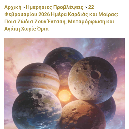
Αρχική
Ημερήσιες Προβλέψεις
22
>
>
Φεβρουαρίου 2026 Ημέρα Καρδιάς και Μοίρας:
Ποια Ζώδια Ζουν Ένταση, Μεταμόρφωση και
Αγάπη Χωρίς Όρια