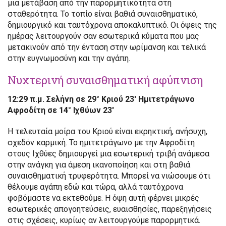
μια μετάβαση από την παρορμητικότητα στη
σταθερότητα. Το τοπίο είναι βαθιά συναισθηματικό,
δημιουργικό και ταυτόχρονα αποκαλυπτικό. Οι όψεις της
ημέρας λειτουργούν σαν εσωτερικά κύματα που μας
μετακινούν από την ένταση στην ωρίμανση και τελικά
στην ευγνωμοσύνη και την αγάπη.
Νυχτερινή συναισθηματική αφύπνιση
12:29 π.μ. Σελήνη σε 29° Κριού 23′ Ημιτετράγωνο
Αφροδίτη σε 14° Ιχθύων 23′
Η τελευταία μοίρα του Κριού είναι εκρηκτική, ανήσυχη,
σχεδόν καρμική. Το ημιτετράγωνο με την Αφροδίτη
στους Ιχθύες δημιουργεί μια εσωτερική τριβή ανάμεσα
στην ανάγκη για άμεση ικανοποίηση και στη βαθιά
συναισθηματική τρυφερότητα. Μπορεί να νιώσουμε ότι
θέλουμε αγάπη εδώ και τώρα, αλλά ταυτόχρονα
φοβόμαστε να εκτεθούμε. Η όψη αυτή φέρνει μικρές
εσωτερικές απογοητεύσεις, ευαισθησίες, παρεξηγήσεις
στις σχέσεις, κυρίως αν λειτουργούμε παρορμητικά.