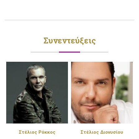
Συνεντεύξεις
Στέλιος Διονυσίου
Πέγκυ Ζήνα