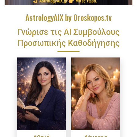
AstrologyAIX by Oroskopos.tv
Γνώρισε τις ΑΙ Συμβούλους
Προσωπικής Καθοδήγησης
Αθηνά
Δήμητρα