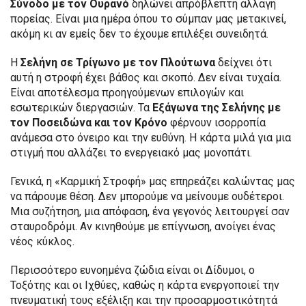
Σύνοδο με τον Ουρανό
δηλώνει απρόβλεπτη αλλαγή
πορείας. Είναι μια ημέρα όπου το σύμπαν μας μετακινεί,
ακόμη κι αν εμείς δεν το έχουμε επιλέξει συνειδητά.
Η
Σελήνη σε Τρίγωνο με τον Πλούτωνα
δείχνει ότι
αυτή η στροφή έχει βάθος και σκοπό. Δεν είναι τυχαία.
Είναι αποτέλεσμα προηγούμενων επιλογών και
εσωτερικών διεργασιών. Τα
Εξάγωνα της Σελήνης με
τον Ποσειδώνα και τον Κρόνο
φέρνουν ισορροπία
ανάμεσα στο όνειρο και την ευθύνη. Η κάρτα μιλά για μια
στιγμή που αλλάζει το ενεργειακό μας μονοπάτι.
Γενικά, η «Καρμική Στροφή» μας επηρεάζει καλώντας μας
να πάρουμε θέση. Δεν μπορούμε να μείνουμε ουδέτεροι.
Μια συζήτηση, μια απόφαση, ένα γεγονός λειτουργεί σαν
σταυροδρόμι. Αν κινηθούμε με επίγνωση, ανοίγει ένας
νέος κύκλος.
Περισσότερο ευνοημένα ζώδια είναι οι Δίδυμοι, ο
Τοξότης και οι Ιχθύες, καθώς η κάρτα ενεργοποιεί την
πνευματική τους εξέλιξη και την προσαρμοστικότητά