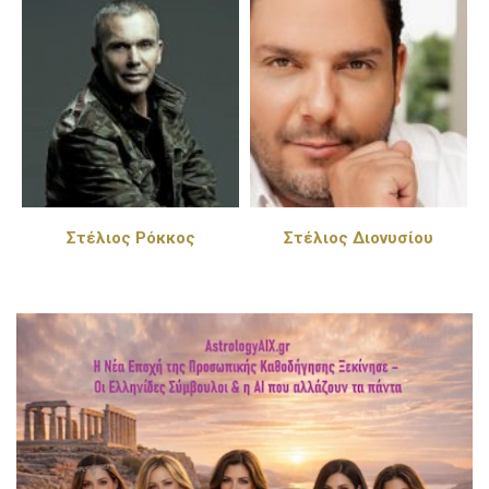
Στέλιος Διονυσίου
Πέγκυ Ζήνα