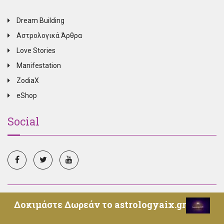
Dream Building
Αστρολογικά Άρθρα
Love Stories
Manifestation
ZodiaX
eShop
Social
© Copyright 2025, All Rights Reserved, Oroskopos.tv -
Δοκιμάστε Δωρεάν το astrologyaix.gr
Επικοινωνία
-
Όροι Χρήσης