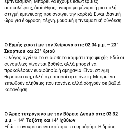
εμπνευσμένη. Μπορεί να έχουμε εσωτερικές
αποκαλύψεις, διαίσθηση, όνειρα με μήνυμα ή μια απλή
στιγμή έμπνευσης που ανοίγει την καρδιά. Είναι ιδανική
ώρα για έκφραση, τέχνη, μουσική ή πνευματική σύνδεση.
Ο Ερμής χιαστί με τον Χείρωνα στις 02:04 μ.μ. – 23°
Σκορπιού και 23° Κριού
Ο λόγος αγγίζει το ευαίσθητο κομμάτι της ψυχής. Εδώ οι
συνομιλίες γίνονται βαθιές, αλλά μπορεί να
προκαλέσουν ευαισθησία ή αμηχανία. Είναι στιγμή
θεραπευτική, αλλά όχι απαραίτητα άνετη. Μπορεί να
ειπωθούν αλήθειες που πονάνε, αλλά οδηγούν σε βαθιά
κατανόηση.
Ο Άρης τετράγωνο με τον Βόρειο Δεσμό στις 03:32
μ.μ. – 14° Τοξότη και 14° Ιχθύων
Εδώ φτάνουμε σε ένα κρίσιμο σταυροδρόμι. Η δράση