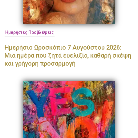
Ημερήσιες Προβλέψεις
Ημερήσιο Ωροσκόπιο 7 Αυγούστου 2026:
Μια ημέρα που ζητά ευελιξία, καθαρή σκέψη
και γρήγορη προσαρμογή