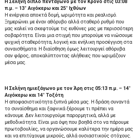
Η Σελήνη διπλό πεντάγωνο με τον Κρόνο στις 03:08
π.μ. – 13° Αιγόκερω και 25° Ιχθύων
Η ενέργεια αποκτά δομή, ωριμότητα και ρεαλισμό.
Ξημερώνει με έναν αθόρυβο αλλά σταθερό ρυθμό που
μας καλεί να σκεφτούμε τις ευθύνες μας με περισσότερη
σοβαρότητα. Είναι μια στιγμή που μπορούμε να νιώσουμε
ψυχική σταθερότητα, λογική και ενήλικη προσέγγιση στα
συναισθήματα. Η διαίσθηση όμως λειτουργεί αθόρυβα
σαν φάρος, αποκαλύπτοντας αλήθειες που ωριμάζουν
μέσα μας.
Η Σελήνη ημιεξάγωνο με τον Άρη στις 05:13 π.μ. – 14°
Αιγόκερω και 14° Τοξότη
Η αποφασιστικότητα ξυπνά μέσα μας. Η δράση συναντά
το συναίσθημα και ξαφνικά ξέρουμε τι πρέπει να
κάνουμε. Δεν λειτουργούμε παρορμητικά, αλλά με
μεθοδικότητα. Είναι μια όψη που βοηθά στο να πάρουμε
πρωτοβουλίες, να οργανώσουμε καλύτερα την ημέρα μας
και να επιτύχουμε μικρούς, αλλά ουσιαστικούς στόχους.