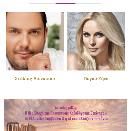
Στέλιος Διονυσίου
Πέγκυ Ζήνα