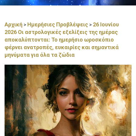
Αρχική
Ημερήσιες Προβλέψεις
26 Ιουνίου
>
>
2026 Οι αστρολογικές εξελίξεις της ημέρας
αποκαλύπτονται: Το ημερήσιο ωροσκόπιο
φέρνει ανατροπές, ευκαιρίες και σημαντικά
μηνύματα για όλα τα ζώδια