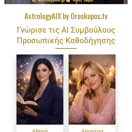
AstrologyAIX by Oroskopos.tv
Γνώρισε τις ΑΙ Συμβούλους
Προσωπικής Καθοδήγησης
Αθηνά
Δήμητρα