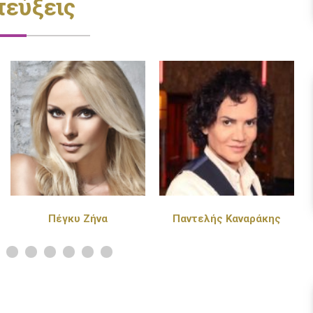
τεύξεις
Παντελής Καναράκης
Πάνος Κιάμος