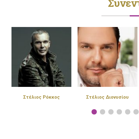
Συνεν
Στέλιος Διονυσίου
Πέγκυ Ζήνα