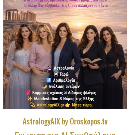
AstrologyAIX by Oroskopos.tv
Γνώρισε τις ΑΙ Συμβούλους