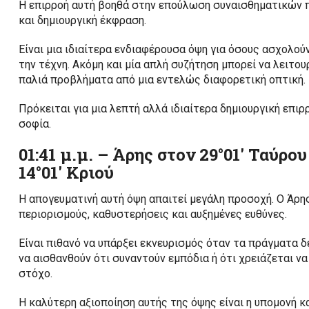
Η επιρροή αυτή βοηθά στην επούλωση συναισθηματικών π
και δημιουργική έκφραση.
Είναι μια ιδιαίτερα ενδιαφέρουσα όψη για όσους ασχολούν
την τέχνη. Ακόμη και μία απλή συζήτηση μπορεί να λειτο
παλιά προβλήματα από μια εντελώς διαφορετική οπτική.
Πρόκειται για μια λεπτή αλλά ιδιαίτερα δημιουργική επι
σοφία.
01:41 μ.μ. – Άρης στον 29°01′ Ταύρ
14°01′ Κριού
Η απογευματινή αυτή όψη απαιτεί μεγάλη προσοχή. Ο Άρη
περιορισμούς, καθυστερήσεις και αυξημένες ευθύνες.
Είναι πιθανό να υπάρξει εκνευρισμός όταν τα πράγματα δ
να αισθανθούν ότι συναντούν εμπόδια ή ότι χρειάζεται 
στόχο.
Η καλύτερη αξιοποίηση αυτής της όψης είναι η υπομονή κα