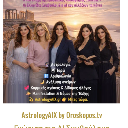
AstrologyAIX by Oroskopos.tv
Γνώρισε τις ΑΙ Συμβούλους