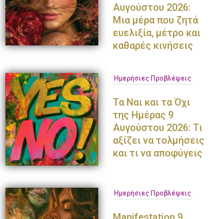
Αυγούστου 2026:
Μια μέρα που ζητά
ευελιξία, μέτρο και
καθαρές κινήσεις
Ημερήσιες Προβλέψεις
Τα Ναι και τα Όχι
της Ημέρας 9
Αυγούστου 2026: Τι
αξίζει να τολμήσεις
και τι να αποφύγεις
Ημερήσιες Προβλέψεις
Manifestation 9