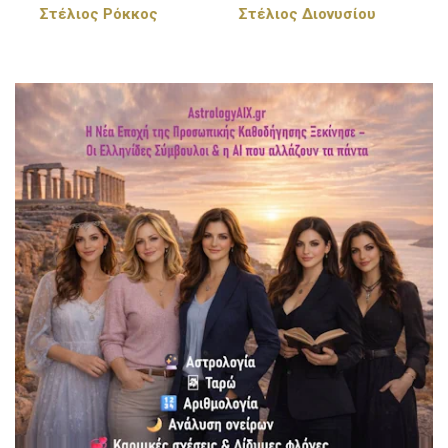
Στέλιος Διονυσίου
Πέγκυ Ζήνα