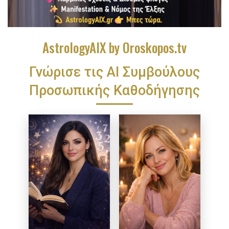
AstrologyAIX by Oroskopos.tv
Γνώρισε τις ΑΙ Συμβούλους
Προσωπικής Καθοδήγησης