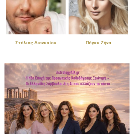
Στέλιος Διονυσίου
Πέγκυ Ζήνα