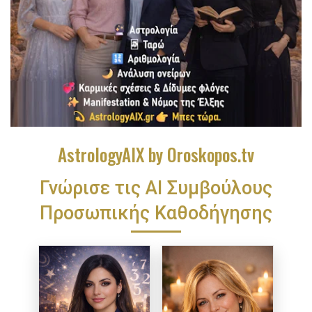
AstrologyAIX by Oroskopos.tv
Γνώρισε τις ΑΙ Συμβούλους
Προσωπικής Καθοδήγησης