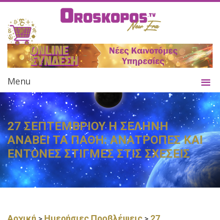
Menu
27 ΣΕΠΤΕΜΒΡΙΟΥ Η ΣΕΛΗΝΗ
ΑΝΑΒΕΙ ΤΑ ΠΑΘΗ: ΑΝΑΤΡΟΠΕΣ ΚΑΙ
ΕΝΤΟΝΕΣ ΣΤΙΓΜΕΣ ΣΤΙΣ ΣΧΕΣΕΙΣ
Αρχική
Ημερήσιες Προβλέψεις
27
>
>