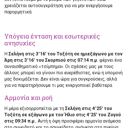
χρειάζεται αυτοσυγκράτηση για να μην ενεργήσουμε
παρορμητικά.
Υπόγεια ένταση και εσωτερικές
ανησυχίες
Η
Σελήνη στις 3°16′ του Τοξότη σε ημιεξάγωνο με τον
Άρη στις 3°16′ του Σκορπιού στις 07:14 π.μ.
φέρνει ένα
συναισθηματικό «τσίμπημα». Οι σχέσεις μας με τους
άλλους μπορεί να γίνουν πιο ευερέθιστες, ενώ η υπομονή
μας δοκιμάζεται. Δεν είναι ώρα για συγκρούσεις, αλλά
για να παρατηρήσουμε τι μας ενεργοποιεί βαθύτερα.
Αρμονία και ροή
Η μέρα εξισορροπείται με τη
Σελήνη στις 4°25′ του
Τοξότη σε εξάγωνο με τον Ήλιο στις 4°25′ του Ζυγού
στις 09:34 π.μ.
. Αυτή η όψη προσφέρει αρμονία ανάμεσα
στο συνειδητό και το ασυνείδητο, ανάμεσα στο πνεύμα