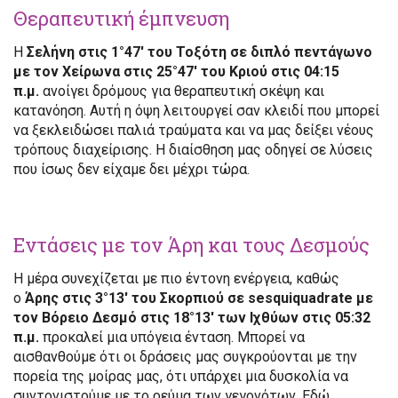
Θεραπευτική έμπνευση
Η
Σελήνη στις 1°47′ του Τοξότη σε διπλό πεντάγωνο
με τον Χείρωνα στις 25°47′ του Κριού στις 04:15
π.μ.
ανοίγει δρόμους για θεραπευτική σκέψη και
κατανόηση. Αυτή η όψη λειτουργεί σαν κλειδί που μπορεί
να ξεκλειδώσει παλιά τραύματα και να μας δείξει νέους
τρόπους διαχείρισης. Η διαίσθηση μας οδηγεί σε λύσεις
που ίσως δεν είχαμε δει μέχρι τώρα.
Εντάσεις με τον Άρη και τους Δεσμούς
Η μέρα συνεχίζεται με πιο έντονη ενέργεια, καθώς
ο
Άρης στις 3°13′ του Σκορπιού σε sesquiquadrate με
τον Βόρειο Δεσμό στις 18°13′ των Ιχθύων στις 05:32
π.μ.
προκαλεί μια υπόγεια ένταση. Μπορεί να
αισθανθούμε ότι οι δράσεις μας συγκρούονται με την
πορεία της μοίρας μας, ότι υπάρχει μια δυσκολία να
συντονιστούμε με το ρεύμα των γεγονότων. Εδώ