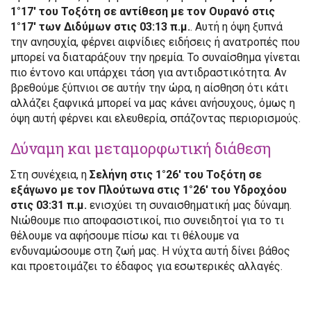
1°17′ του Τοξότη σε αντίθεση με τον Ουρανό στις
1°17′ των Διδύμων στις 03:13 π.μ.
. Αυτή η όψη ξυπνά
την ανησυχία, φέρνει αιφνίδιες ειδήσεις ή ανατροπές που
μπορεί να διαταράξουν την ηρεμία. Το συναίσθημα γίνεται
πιο έντονο και υπάρχει τάση για αντιδραστικότητα. Αν
βρεθούμε ξύπνιοι σε αυτήν την ώρα, η αίσθηση ότι κάτι
αλλάζει ξαφνικά μπορεί να μας κάνει ανήσυχους, όμως η
όψη αυτή φέρνει και ελευθερία, σπάζοντας περιορισμούς.
Δύναμη και μεταμορφωτική διάθεση
Στη συνέχεια, η
Σελήνη στις 1°26′ του Τοξότη σε
εξάγωνο με τον Πλούτωνα στις 1°26′ του Υδροχόου
στις 03:31 π.μ.
ενισχύει τη συναισθηματική μας δύναμη.
Νιώθουμε πιο αποφασιστικοί, πιο συνειδητοί για το τι
θέλουμε να αφήσουμε πίσω και τι θέλουμε να
ενδυναμώσουμε στη ζωή μας. Η νύχτα αυτή δίνει βάθος
και προετοιμάζει το έδαφος για εσωτερικές αλλαγές.