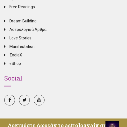
Free Readings
Dream Building
Αστρολογικά Άρθρα
Love Stories
Manifestation
ZodiaX
eShop
Social
© Copyright 2025, All Rights Reserved, Oroskopos.tv -
Δοκιμάστε Δωρεάν το astrologyaix.gr