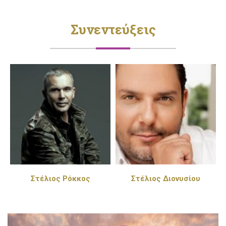
Συνεντεύξεις
Στέλιος Διονυσίου
Πέγκυ Ζήνα