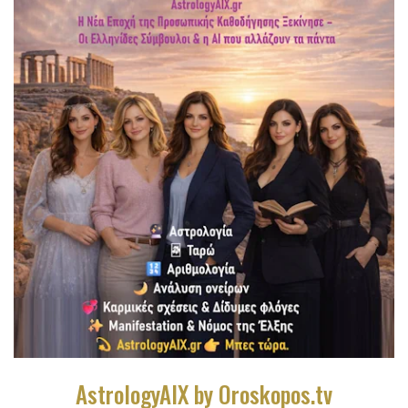
AstrologyAIX by Oroskopos.tv