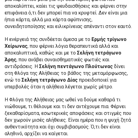
αποκαλύπτει, καίει τις ψευδαισθήσεις και φέρνει στην
επιφάνεια ό,τι δεν μπορεί πια να κρυφτεί. Δεν είναι μια
ήπια κάρτα, αλλά μια κάρτα αφύπνισης,
συνειδητοποίησης και ειλικρίνειας απέναντι στον εαυτό.
Η ενέργειά της συνδέεται άμεσα με το
Ερμής τρίγωνο
Χείρωνας
, που φέρνει λόγια θεραπευτικά αλλά και
αποκαλυπτικά, καθώς και με το
Σελήνη τετράγωνο
Άρης
, που ανάβει συναισθηματικές φωτιές και
αντιδράσεις. Η
Σελήνη πεντάγωνο Πλούτωνας
δίνει
στη Φλόγα της Αλήθειας το βάθος της μεταμόρφωσης,
ενώ το
Σελήνη τετράγωνο Δίας
προειδοποιεί για
υπερβολές όταν η αλήθεια λέγεται χωρίς μέτρο.
Η Φλόγα της Αλήθειας μας ωθεί να δούμε καθαρά τι
νιώθουμε, τι θέλουμε και τι δεν αντέχουμε πια. Φέρνει
ξεκαθαρίσματα, εσωτερικές αποφάσεις και στιγμές που
δεν χωρούν μισές αλήθειες. Είναι ημέρα που η ψυχή ζητά
αυθεντικότητα και όχι συμβιβασμούς. Ό,τι δεν είναι
αληθινό, αρχίζει να καίγεται.