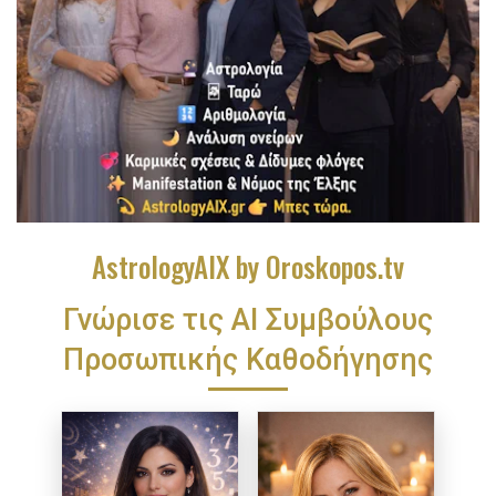
AstrologyAIX by Oroskopos.tv
Γνώρισε τις ΑΙ Συμβούλους
Προσωπικής Καθοδήγησης