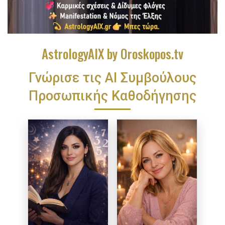
AstrologyAIX by Oroskopos.tv
Γνώρισε τις ΑΙ Συμβούλους
Προσωπικής Καθοδήγησης