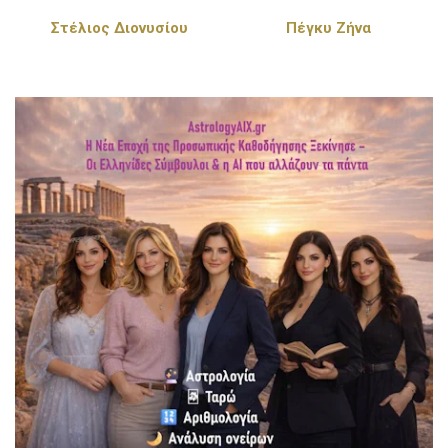
Στέλιος Διονυσίου
Πέγκυ Ζήνα