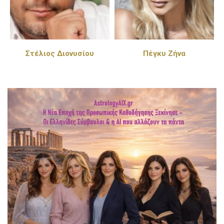
Στέλιος Διονυσίου
Πέγκυ Ζήνα