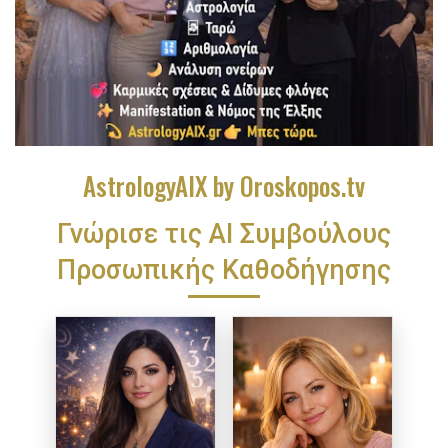
AstrologyAIX by Oroskopos.tv
Γνώρισε τις ΑΙ Συμβούλους
Προσωπικής Καθοδήγησης