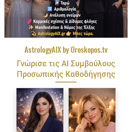
AstrologyAIX by Oroskopos.tv
Γνώρισε τις ΑΙ Συμβούλους
Προσωπικής Καθοδήγησης