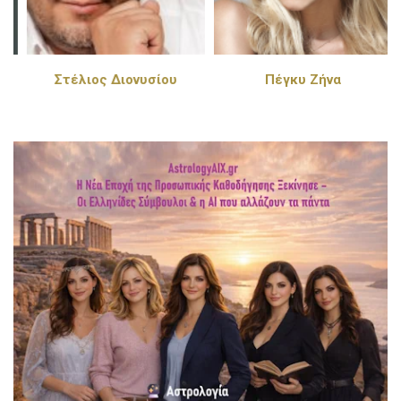
Στέλιος Διονυσίου
Πέγκυ Ζήνα