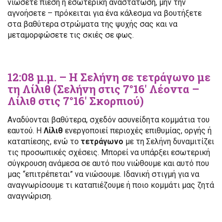
νιώσετε πίεση ή εσωτερική αναστάτωση, μην την
αγνοήσετε – πρόκειται για ένα κάλεσμα να βουτήξετε
στα βαθύτερα στρώματα της ψυχής σας και να
μεταμορφώσετε τις σκιές σε φως.
12:08 μ.μ. – Η Σελήνη σε τετράγωνο με
τη Λίλιθ (Σελήνη στις 7°16′ Λέοντα –
Λίλιθ στις 7°16′ Σκορπιού)
Αναδύονται βαθύτερα, σχεδόν ασυνείδητα κομμάτια του
εαυτού. Η
Λίλιθ
ενεργοποιεί περιοχές επιθυμίας, οργής ή
καταπίεσης, ενώ το
τετράγωνο
με τη Σελήνη δυναμιτίζει
τις προσωπικές σχέσεις. Μπορεί να υπάρξει εσωτερική
σύγκρουση ανάμεσα σε αυτό που νιώθουμε και αυτό που
μας “επιτρέπεται” να νιώσουμε. Ιδανική στιγμή για να
αναγνωρίσουμε τι καταπιέζουμε ή ποιο κομμάτι μας ζητά
αναγνώριση.