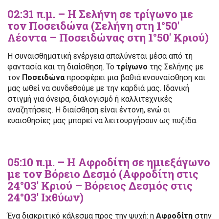
02:31 π.μ. – Η Σελήνη σε τρίγωνο με
τον Ποσειδώνα (Σελήνη στη 1°50′
Λέοντα – Ποσειδώνας στη 1°50′ Κριού)
Η συναισθηματική ενέργεια απαλύνεται μέσα από τη
φαντασία και τη διαίσθηση. Το
τρίγωνο
της Σελήνης με
τον
Ποσειδώνα
προσφέρει μια βαθιά ενσυναίσθηση και
μας ωθεί να συνδεθούμε με την καρδιά μας. Ιδανική
στιγμή για όνειρα, διαλογισμό ή καλλιτεχνικές
αναζητήσεις. Η διαίσθηση είναι έντονη, ενώ οι
ευαισθησίες μας μπορεί να λειτουργήσουν ως πυξίδα.
05:10 π.μ. – Η Αφροδίτη σε ημιεξάγωνο
με τον Βόρειο Δεσμό (Αφροδίτη στις
24°03′ Κριού – Βόρειος Δεσμός στις
24°03′ Ιχθύων)
Ένα διακριτικό κάλεσμα προς την ψυχή: η
Αφροδίτη
στην