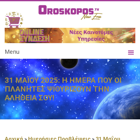
Menu
31 ΜΑΪΟΥ 2025: Η ΗΜΕΡΑ ΠΟΥ ΟΙ
ΠΛΑΝΗΤΕΣ ΨΙΘΥΡΙΖΟΥΝ ΤΗΝ
ΑΛΗΘΕΙΑ ΣΟΥ!
Αρχική
Ημερήσιες Προβλέψεις
31 Μαΐου
>
>