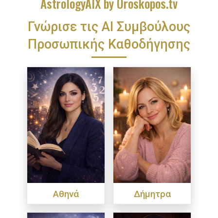
AstrologyAIX by Oroskopos.tv
Γνώρισε τις ΑΙ Συμβούλους
Προσωπικής Καθοδήγησης
Αθηνά
Δήμητρα