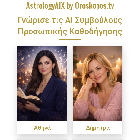
AstrologyAIX by Oroskopos.tv
Γνώρισε τις ΑΙ Συμβούλους
Προσωπικής Καθοδήγησης
Αθηνά
Δήμητρα