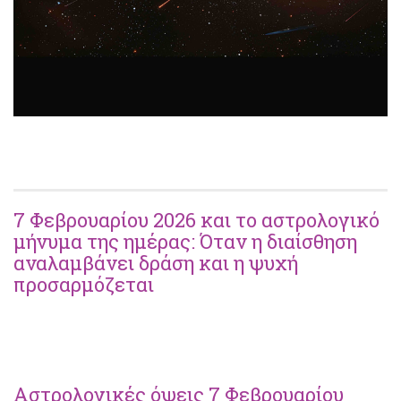
7 Φεβρουαρίου 2026 και το αστρολογικό
μήνυμα της ημέρας: Όταν η διαίσθηση
αναλαμβάνει δράση και η ψυχή
προσαρμόζεται
Αστρολογικές όψεις 7 Φεβρουαρίου