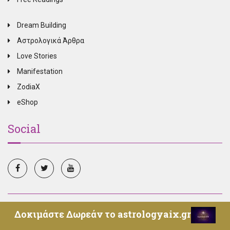
Dream Building
Αστρολογικά Άρθρα
Love Stories
Manifestation
ZodiaX
eShop
Social
© Copyright 2025, All Rights Reserved, Oroskopos.tv -
Δοκιμάστε Δωρεάν το astrologyaix.gr
Επικοινωνία
-
Όροι Χρήσης