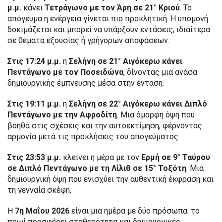
μ.μ.
κάνει
Τετράγωνο με τον Άρη σε 21° Κριού
. Το
απόγευμα η ενέργεια γίνεται πιο προκλητική. Η υπομονή
δοκιμάζεται και μπορεί να υπάρξουν εντάσεις, ιδιαίτερα
σε θέματα εξουσίας ή γρήγορων αποφάσεων.
Στις 17:24 μ.μ.
η
Σελήνη σε 21° Αιγόκερω κάνει
Πεντάγωνο με τον Ποσειδώνα
, δίνοντας μια ανάσα
δημιουργικής έμπνευσης μέσα στην ένταση.
Στις 19:11 μ.μ.
η
Σελήνη σε 22° Αιγόκερω κάνει Διπλό
Πεντάγωνο με την Αφροδίτη
. Μια όμορφη όψη που
βοηθά στις σχέσεις και την αυτοεκτίμηση, φέρνοντας
αρμονία μετά τις προκλήσεις του απογεύματος.
Στις 23:53 μ.μ.
κλείνει η μέρα με τον
Ερμή σε 9° Ταύρου
σε Διπλό Πεντάγωνο με τη Λίλιθ σε 15° Τοξότη
. Μια
δημιουργική όψη που ενισχύει την αυθεντική έκφραση και
τη γενναία σκέψη.
Η
7η Μαΐου 2026
είναι μια ημέρα με δύο πρόσωπα: το
πρωί προσφέρει σταθερότητα και δημιουργικές