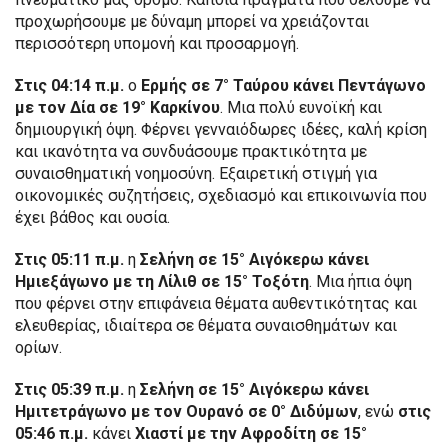
προχωρήσουμε με δύναμη μπορεί να χρειάζονται
περισσότερη υπομονή και προσαρμογή.
Στις 04:14 π.μ.
ο
Ερμής σε 7° Ταύρου κάνει Πεντάγωνο
με τον Δία σε 19° Καρκίνου
. Μια πολύ ευνοϊκή και
δημιουργική όψη. Φέρνει γενναιόδωρες ιδέες, καλή κρίση
και ικανότητα να συνδυάσουμε πρακτικότητα με
συναισθηματική νοημοσύνη. Εξαιρετική στιγμή για
οικονομικές συζητήσεις, σχεδιασμό και επικοινωνία που
έχει βάθος και ουσία.
Στις 05:11 π.μ.
η
Σελήνη σε 15° Αιγόκερω κάνει
Ημιεξάγωνο με τη Λίλιθ σε 15° Τοξότη
. Μια ήπια όψη
που φέρνει στην επιφάνεια θέματα αυθεντικότητας και
ελευθερίας, ιδιαίτερα σε θέματα συναισθημάτων και
ορίων.
Στις 05:39 π.μ.
η
Σελήνη σε 15° Αιγόκερω κάνει
Ημιτετράγωνο με τον Ουρανό σε 0° Διδύμων
, ενώ
στις
05:46 π.μ.
κάνει
Χιαστί με την Αφροδίτη σε 15°