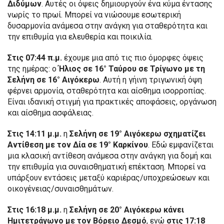
Διδύμων
. Αυτές οι όψεις δημιουργούν ένα κύμα έντασης
νωρίς το πρωί. Μπορεί να νιώσουμε εσωτερική
δυσαρμονία ανάμεσα στην ανάγκη για σταθερότητα και
την επιθυμία για ελευθερία και ποικιλία.
Στις 07:44 π.μ.
έχουμε μια από τις πιο όμορφες όψεις
της ημέρας: ο
Ήλιος σε 16° Ταύρου σε Τρίγωνο με τη
Σελήνη σε 16° Αιγόκερω
. Αυτή η γήινη τριγωνική όψη
φέρνει αρμονία, σταθερότητα και αίσθημα ισορροπίας.
Είναι ιδανική στιγμή για πρακτικές αποφάσεις, οργάνωση
και αίσθημα ασφάλειας.
Στις 14:11 μ.μ.
η
Σελήνη σε 19° Αιγόκερω σχηματίζει
Αντίθεση με τον Δία σε 19° Καρκίνου
. Εδώ εμφανίζεται
μια κλασική αντίθεση ανάμεσα στην ανάγκη για δομή και
την επιθυμία για συναισθηματική επέκταση. Μπορεί να
υπάρξουν εντάσεις μεταξύ καριέρας/υποχρεώσεων και
οικογένειας/συναισθημάτων.
Στις 16:18 μ.μ.
η
Σελήνη σε 20° Αιγόκερω κάνει
Ημιτετράγωνο με τον Βόρειο Δεσμό
, ενώ
στις 17:18