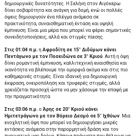
δημιουργικές δυνατότητες. Η Σελήνη στον Αιγόκερω
δίνει σοβαρότητα και ανάγκη για δομή, ενώ οι πολλές
όψεις δημιουργούν ένα πλέγμα ανάμεσα σε
πρακτικότητα, συναισθηματική ένταση και υψηλή
έμπνευση. Είναι μια μέρα που μπορεί να φέρει σημαντικές
συνειδητοποιήσεις, αλλά και στιγμές πίεσης.
Στις 01:04 π.μ.
η
Αφροδίτη σε 15° Διδύμων κάνει
Πεντάγωνο με τον Ποσειδώνα σε 3° Κριού
. Αυτή η όψη
δίνει ρομαντική έμπνευση, καλλιτεχνική ευαισθησία και
ικανότητα να βλέπουμε την ομορφιά ακόμα και στις πιο
καθημερινές στιγμές. Είναι ιδανική για δημιουργική
έκφραση, ονειροπόληση και τρυφερές στιγμές, αλλά
χρειάζεται προσοχή ώστε να μην χάσουμε την επαφή με
την πραγματικότητα.
Στις 03:06 π.μ.
ο
Άρης σε 20° Κριού κάνει
Ημιτετράγωνο με τον Βόρειο Δεσμό σε 5° Ιχθύων
. Μια
ενοχλητική όψη που μπορεί να δημιουργήσει μικρές
εντάσεις ανάμεσα στην παρορμητική δράση και τον
πνευματικό μας δρόμο. Κάποια πράγματα που θέλουμε να