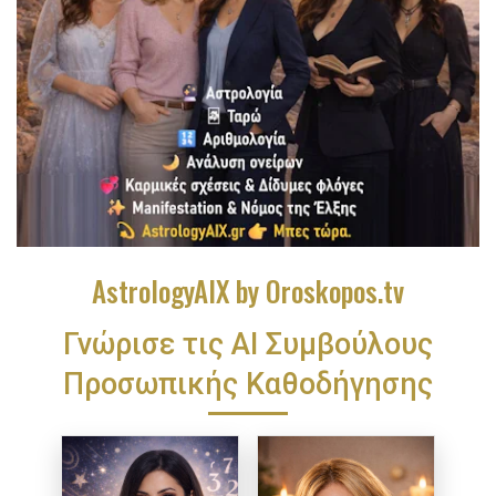
AstrologyAIX by Oroskopos.tv
Γνώρισε τις ΑΙ Συμβούλους
Προσωπικής Καθοδήγησης