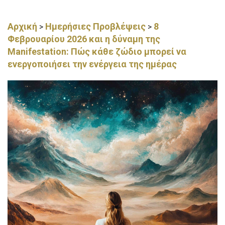
Αρχική
Ημερήσιες Προβλέψεις
8
>
>
Φεβρουαρίου 2026 και η δύναμη της
Manifestation: Πώς κάθε ζώδιο μπορεί να
ενεργοποιήσει την ενέργεια της ημέρας