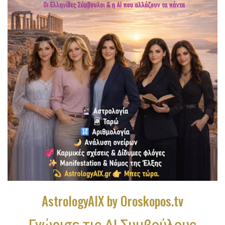
AstrologyAIX by Oroskopos.tv
Γνώρισε τις ΑΙ Συμβούλους