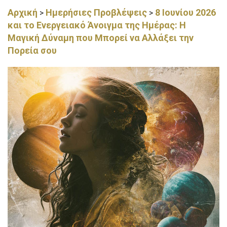
Αρχική
Ημερήσιες Προβλέψεις
8 Ιουνίου 2026
>
>
και το Ενεργειακό Άνοιγμα της Ημέρας: Η
Μαγική Δύναμη που Μπορεί να Αλλάξει την
Πορεία σου