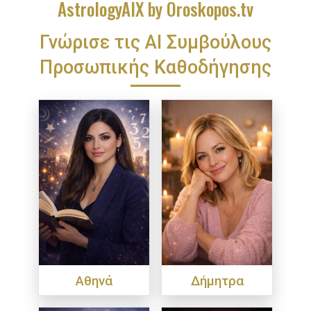
AstrologyAIX by Oroskopos.tv
Γνώρισε τις ΑΙ Συμβούλους
Προσωπικής Καθοδήγησης
Αθηνά
Δήμητρα