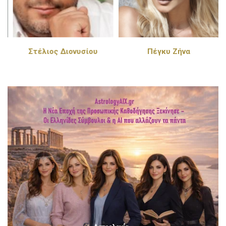
Στέλιος Διονυσίου
Πέγκυ Ζήνα