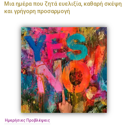
Μια ημέρα που ζητά ευελιξία, καθαρή σκέψη
και γρήγορη προσαρμογή
Ημερήσιες Προβλέψεις