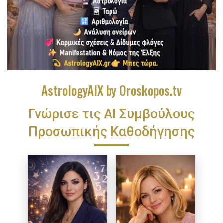
AstrologyAIX by Oroskopos.tv
Γνώρισε τις ΑΙ Συμβούλους
Προσωπικής Καθοδήγησης